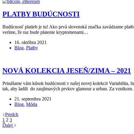
PLATBY BUDÚCNOSTI
Budúcnosť platieb je tu! Ako prvá slovenská značka zavádzame platbu
veríme, že raz bude platenie kryptomenami…
16. októbra 2021
Blog
,
Platby
NOVÁ KOLEKCIA JESEŇ/ZIMA – 2021
Prinášame vám kúsok budúcnosti v našej novej kolekcii Variabilita, f
tak, aby ladili do zaujímavých prvkov glamour a urban. Za vzniko
21. septembra 2021
Blog
,
Móda
Predch
1
2
3
Ďalej