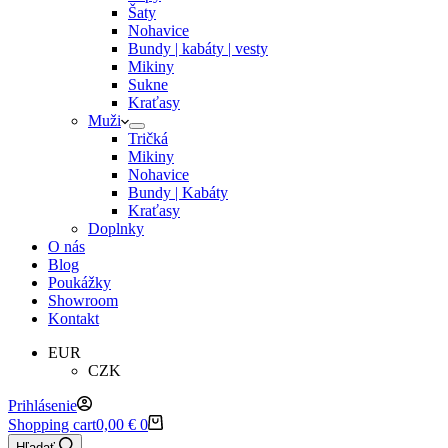
Šaty
Nohavice
Bundy | kabáty | vesty
Mikiny
Sukne
Kraťasy
Muži
Tričká
Mikiny
Nohavice
Bundy | Kabáty
Kraťasy
Doplnky
O nás
Blog
Poukážky
Showroom
Kontakt
EUR
CZK
Prihlásenie
Shopping cart
0,00
€
0
Hľadať