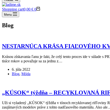
Shopping cart
0,00
€
0
Menu
Blog
NESTARNÚCA KRÁSA FIAĽOVÉHO K
Krásou získavania ľanu je fakt, že celý tento proces ide v súlade 
tisíce rokov a považuje sa za jednu z…
6. júla 2022
Blog
,
Móda
„KÚSOK“ týždňa – RECYKLOVANÁ RI
Uži si vyladený „KÚSOK“ týždňa v tónoch recyklovanej rifľoviny Ri
zaujímavých modelov práve z tohto nadčasového materiálu. Ako ale