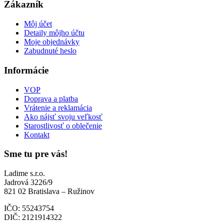
Zákazník
Môj účet
Detaily môjho účtu
Moje objednávky
Zabudnuté heslo
Informácie
VOP
Doprava a platba
Vrátenie a reklamácia
Ako nájsť svoju veľkosť
Starostlivosť o oblečenie
Kontakt
Sme tu pre vás!
Ladime s.r.o.
Jadrová 3226/9
821 02 Bratislava – Ružinov
IČO: 55243754
DIČ: 2121914322