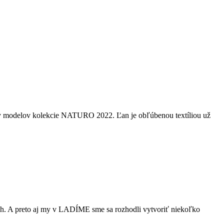
orby modelov kolekcie NATURO 2022. Ľan je obľúbenou textíliou už
ch. A preto aj my v LADÍME sme sa rozhodli vytvoriť niekoľko