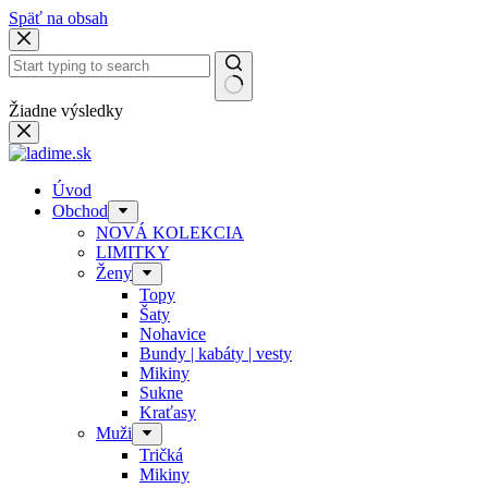
Späť na obsah
Žiadne výsledky
Úvod
Obchod
NOVÁ KOLEKCIA
LIMITKY
Ženy
Topy
Šaty
Nohavice
Bundy | kabáty | vesty
Mikiny
Sukne
Kraťasy
Muži
Tričká
Mikiny