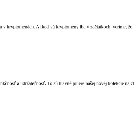
 v kryptomenách. Aj keď sú kryptomeny iba v začiatkoch, veríme, že r
unkčnosť a udržateľnosť. To sú hlavné piliere našej novej kolekcie na c
m…