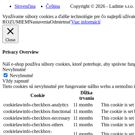
Slovenčina
Čeština
Copyright © 2026 - Ladime s.r.o.
Využívame súbory cookies a ďalšie technológie pre čo najlepší užíva
ROZUMIEM
Nastavenia
Odmietnuť
Viac informácií
Close
Privacy Overview
Náš e-shop používa súbory cookies, ktoré potrebuje, aby správne fung
Nevyhnutné
Nevyhnutné
Vždy zapnuté
Tieto cookies sú nevyhnutné pre fungovanie nášho webu a nemožno ic
Dĺžka
Cookie
trvania
cookielawinfo-checkbox-analytics
11 months
This cookie is se
cookielawinfo-checkbox-functional
11 months
The cookie is set
cookielawinfo-checkbox-necessary
11 months
This cookie is se
cookielawinfo-checkbox-others
11 months
This cookie is se
cookielawinfo-checkbox-
11 months
This cookie is se