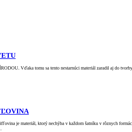
VETU
s PRÍRODOU. Vďaka tomu sa tento nestarnúci materiál zaradil aj do tv
FĽOVINA
fľovina je materiál, ktorý nechýba v každom šatníku v rôznych formá
…