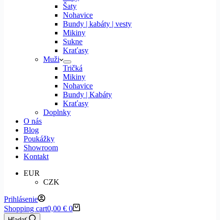
Šaty
Nohavice
Bundy | kabáty | vesty
Mikiny
Sukne
Kraťasy
Muži
Tričká
Mikiny
Nohavice
Bundy | Kabáty
Kraťasy
Doplnky
O nás
Blog
Poukážky
Showroom
Kontakt
EUR
CZK
Prihlásenie
Shopping cart
0,00
€
0
Hľadať