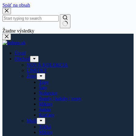
Späť na obsah
Žiadne výsledky
Úvod
Obchod
NOVÁ KOLEKCIA
LIMITKY
Ženy
Topy
Šaty
Nohavice
Bundy | kabáty | vesty
Mikiny
Sukne
Kraťasy
Muži
Tričká
Mikiny