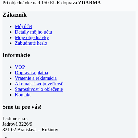
Pri objednávke nad 150 EUR doprava
ZDARMA
Zákazník
Môj účet
Detaily môjho účtu
Moje objednávky
Zabudnuté heslo
Informácie
VOP
Doprava a platba
Vrátenie a reklamácia
Ako nájsť svoju veľkosť
Starostlivosť o oblečenie
Kontakt
Sme tu pre vás!
Ladime s.r.o.
Jadrová 3226/9
821 02 Bratislava – Ružinov