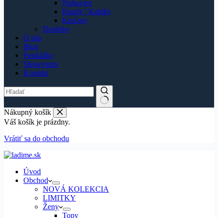
Nohavice
Bundy | Kabáty
Kraťasy
Doplnky
O nás
Blog
Poukážky
Showroom
Kontakt
Nákupný košík
Váš košík je prázdny.
Vrátiť sa do obchodu
Úvod
Obchod
NOVÁ KOLEKCIA
LIMITKY
Ženy
Topy