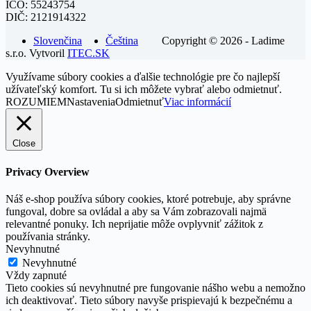
IČO: 55243754
DIČ: 2121914322
Slovenčina
Čeština
Copyright © 2026 - Ladime
s.r.o. Vytvoril
ITEC.SK
Využívame súbory cookies a ďalšie technológie pre čo najlepší
užívateľský komfort. Tu si ich môžete vybrať alebo odmietnuť.
ROZUMIEM
Nastavenia
Odmietnuť
Viac informácií
Close
Privacy Overview
Náš e-shop používa súbory cookies, ktoré potrebuje, aby správne
fungoval, dobre sa ovládal a aby sa Vám zobrazovali najmä
relevantné ponuky. Ich neprijatie môže ovplyvniť zážitok z
používania stránky.
Nevyhnutné
Nevyhnutné
Vždy zapnuté
Tieto cookies sú nevyhnutné pre fungovanie nášho webu a nemožno
ich deaktivovať. Tieto súbory navyše prispievajú k bezpečnému a