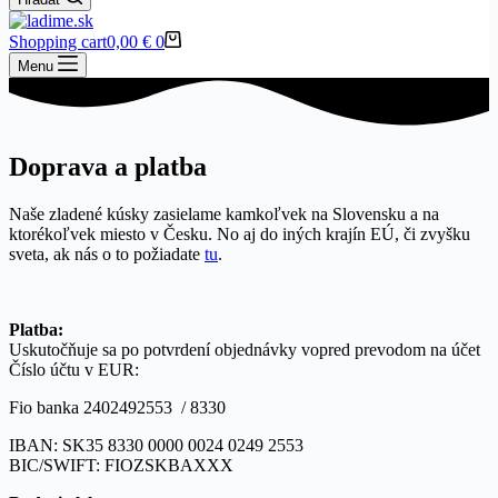
Shopping cart
0,00
€
0
Menu
Doprava a platba
Naše zladené kúsky zasielame kamkoľvek na Slovensku a na
ktorékoľvek miesto v Česku. No aj do iných krajín EÚ, či zvyšku
sveta, ak nás o to požiadate
tu
.
Platba:
Uskutočňuje sa po potvrdení objednávky vopred prevodom na účet
Číslo účtu v EUR:
Fio banka 2402492553 / 8330
IBAN: SK35 8330 0000 0024 0249 2553
BIC/SWIFT: FIOZSKBAXXX