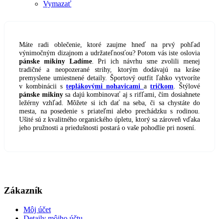
Vymazať
Máte radi oblečenie, ktoré zaujme hneď na prvý pohľad
výnimočným dizajnom a udržateľnosťou? Potom vás iste oslovia
pánske mikiny Ladíme
. Pri ich návrhu sme zvolili menej
tradičné a neopozerané strihy, ktorým dodávajú na kráse
premyslene umiestnené detaily. Športový outfit ľahko vytvoríte
v kombinácii s
teplákovými nohavicami
a
tričkom
. Štýlové
pánske mikiny
sa dajú kombinovať aj s rifľami, čím dosiahnete
ležérny vzhľad. Môžete si ich dať na seba, či sa chystáte do
mesta, na posedenie s priateľmi alebo prechádzku s rodinou.
Ušité sú z kvalitného organického úpletu, ktorý sa zároveň vďaka
jeho pružnosti a priedušnosti postará o vaše pohodlie pri nosení.
Zákazník
Môj účet
Detaily môjho účtu