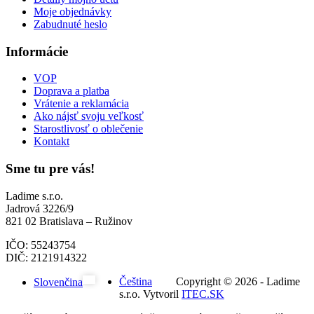
Moje objednávky
Zabudnuté heslo
Informácie
VOP
Doprava a platba
Vrátenie a reklamácia
Ako nájsť svoju veľkosť
Starostlivosť o oblečenie
Kontakt
Sme tu pre vás!
Ladime s.r.o.
Jadrová 3226/9
821 02 Bratislava – Ružinov
IČO: 55243754
DIČ: 2121914322
Čeština
Copyright © 2026 - Ladime
Slovenčina
s.r.o. Vytvoril
ITEC.SK