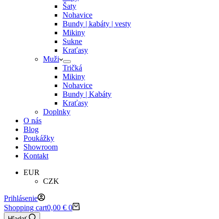
Šaty
Nohavice
Bundy | kabáty | vesty
Mikiny
Sukne
Kraťasy
Muži
Tričká
Mikiny
Nohavice
Bundy | Kabáty
Kraťasy
Doplnky
O nás
Blog
Poukážky
Showroom
Kontakt
EUR
CZK
Prihlásenie
Shopping cart
0,00
€
0
Hľadať