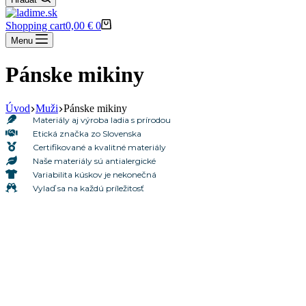
Shopping cart
0,00
€
0
Menu
Pánske mikiny
Úvod
Muži
Pánske mikiny
Materiály aj výroba ladia s prírodou
Etická značka zo Slovenska
Certifikované a kvalitné materiály​
Naše materiály sú antialergické​
Variabilita kúskov je nekonečná
Vylaď sa na každú príležitosť