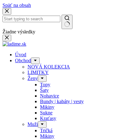
Späť na obsah
Žiadne výsledky
Úvod
Obchod
NOVÁ KOLEKCIA
LIMITKY
Ženy
Topy
Šaty
Nohavice
Bundy | kabáty | vesty
Mikiny
Sukne
Kraťasy
Muži
Tričká
Mikiny