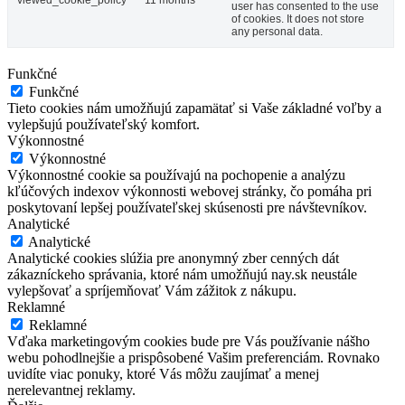
viewed_cookie_policy
11 months
user has consented to the use
of cookies. It does not store
any personal data.
Funkčné
Funkčné
Tieto cookies nám umožňujú zapamätať si Vaše základné voľby a
vylepšujú používateľský komfort.
Výkonnostné
Výkonnostné
Výkonnostné cookie sa používajú na pochopenie a analýzu
kľúčových indexov výkonnosti webovej stránky, čo pomáha pri
poskytovaní lepšej používateľskej skúsenosti pre návštevníkov.
Analytické
Analytické
Analytické cookies slúžia pre anonymný zber cenných dát
zákazníckeho správania, ktoré nám umožňujú nay.sk neustále
vylepšovať a spríjemňovať Vám zážitok z nákupu.
Reklamné
Reklamné
Vďaka marketingovým cookies bude pre Vás používanie nášho
webu pohodlnejšie a prispôsobené Vašim preferenciám. Rovnako
uvidíte viac ponuky, ktoré Vás môžu zaujímať a menej
nerelevantnej reklamy.