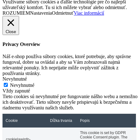
Využívame súbory cookies a ďalšie technológie pre čo najlepší
užívateľský komfort. Tu si ich môžete vybrať alebo odmietnuť.
ROZUMIEM
Nastavenia
Odmietnuť
Viac informácií
Close
Privacy Overview
Náš e-shop používa súbory cookies, ktoré potrebuje, aby správne
fungoval, dobre sa ovládal a aby sa Vám zobrazovali najmä
relevantné ponuky. Ich neprijatie môže ovplyvniť zážitok z
používania stránky.
Nevyhnutné
Nevyhnutné
Vždy zapnuté
Tieto cookies sú nevyhnutné pre fungovanie nášho webu a nemožno
ich deaktivovať. Tieto súbory navyše prispievajú k bezpečnému a
riadnemu využívaniu našich služieb.
Cookie
Dĺžka trvania
Popis
This cookie is set by GDPR
Cookie Consent plugin. The
cookielawinfo-