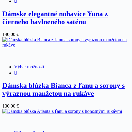
má
viacero
Dámske elegantné nohavice Yuna z
variantov.
čierneho bavlneného saténu
Možnosti
si
môžete
140,00
€
vybrať
na
stránke
produktu.
Tento
Výber možností
produkt
má
viacero
Dámska blúzka Bianca z ľanu a sorony s
variantov.
výraznou manžetou na rukáve
Možnosti
si
môžete
130,00
€
vybrať
na
stránke
produktu.