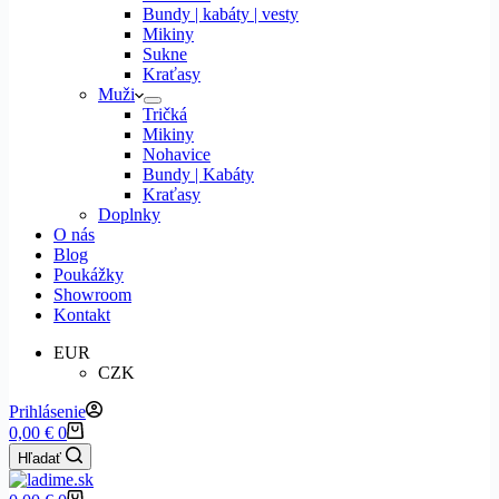
Bundy | kabáty | vesty
Mikiny
Sukne
Kraťasy
Muži
Tričká
Mikiny
Nohavice
Bundy | Kabáty
Kraťasy
Doplnky
O nás
Blog
Poukážky
Showroom
Kontakt
EUR
CZK
Prihlásenie
Shopping
0,00
€
0
cart
Hľadať
Shopping