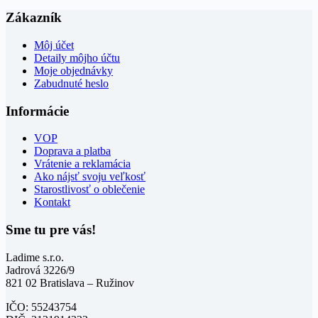
Zákazník
Môj účet
Detaily môjho účtu
Moje objednávky
Zabudnuté heslo
Informácie
VOP
Doprava a platba
Vrátenie a reklamácia
Ako nájsť svoju veľkosť
Starostlivosť o oblečenie
Kontakt
Sme tu pre vás!
Ladime s.r.o.
Jadrová 3226/9
821 02 Bratislava – Ružinov
IČO: 55243754