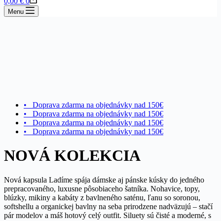
0,00
€
0
cart
Menu
• Doprava zdarma na objednávky nad 150€
• Doprava zdarma na objednávky nad 150€
• Doprava zdarma na objednávky nad 150€
• Doprava zdarma na objednávky nad 150€
NOVÁ KOLEKCIA
Nová kapsula Ladíme spája dámske aj pánske kúsky do jedného
prepracovaného, luxusne pôsobiaceho šatníka. Nohavice, topy,
blúzky, mikiny a kabáty z bavlneného saténu, ľanu so soronou,
softshellu a organickej bavlny na seba prirodzene nadväzujú – stačí
pár modelov a máš hotový celý outfit. Siluety sú čisté a moderné, s