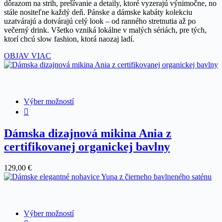
dôrazom na strih, prešívanie a detaily, ktoré vyzerajú výnimočne, no
stále nositeľne každý deň. Pánske a dámske kabáty kolekciu
uzatvárajú a dotvárajú celý look – od ranného stretnutia až po
večerný drink. Všetko vzniká lokálne v malých sériách, pre tých,
ktorí chcú slow fashion, ktorá naozaj ladí.
OBJAV VIAC
Tento
Výber možností
produkt
má
viacero
Dámska dizajnová mikina Ania z
variantov.
certifikovanej organickej bavlny
Možnosti
si
môžete
129,00
€
vybrať
na
stránke
produktu.
Tento
Výber možností
produkt