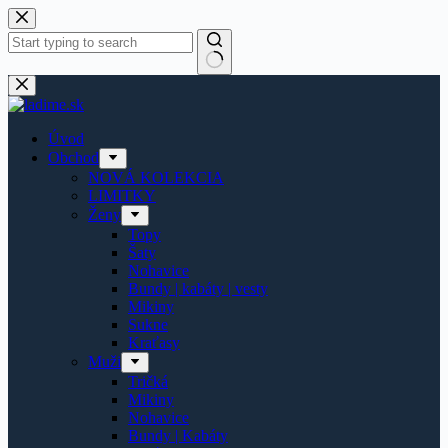
Späť
na
obsah
Žiadne
výsledky
Úvod
Obchod
NOVÁ KOLEKCIA
LIMITKY
Ženy
Topy
Šaty
Nohavice
Bundy | kabáty | vesty
Mikiny
Sukne
Kraťasy
Muži
Tričká
Mikiny
Nohavice
Bundy | Kabáty