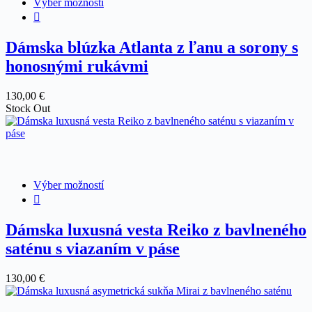
Tento
Výber možností
produkt
má
viacero
Dámska blúzka Atlanta z ľanu a sorony s
variantov.
honosnými rukávmi
Možnosti
si
môžete
130,00
€
vybrať
Stock Out
na
stránke
produktu.
Tento
Výber možností
produkt
má
viacero
Dámska luxusná vesta Reiko z bavlneného
variantov.
saténu s viazaním v páse
Možnosti
si
môžete
130,00
€
vybrať
na
stránke