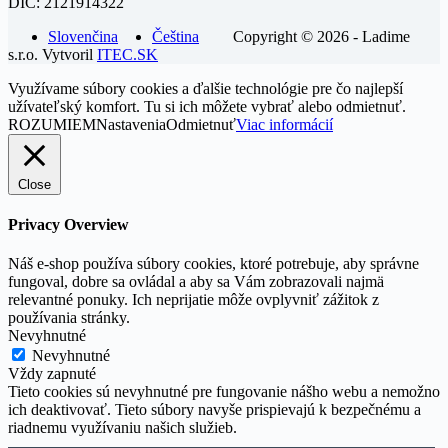
DIČ: 2121914322
Slovenčina
Čeština
Copyright © 2026 - Ladime
s.r.o. Vytvoril
ITEC.SK
Využívame súbory cookies a ďalšie technológie pre čo najlepší
užívateľský komfort. Tu si ich môžete vybrať alebo odmietnuť.
ROZUMIEM
Nastavenia
Odmietnuť
Viac informácií
Close
Privacy Overview
Náš e-shop používa súbory cookies, ktoré potrebuje, aby správne
fungoval, dobre sa ovládal a aby sa Vám zobrazovali najmä
relevantné ponuky. Ich neprijatie môže ovplyvniť zážitok z
používania stránky.
Nevyhnutné
Nevyhnutné
Vždy zapnuté
Tieto cookies sú nevyhnutné pre fungovanie nášho webu a nemožno
ich deaktivovať. Tieto súbory navyše prispievajú k bezpečnému a
riadnemu využívaniu našich služieb.