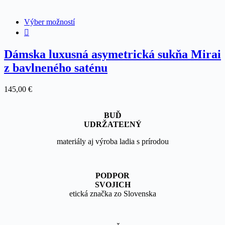
produktu.
Tento
Výber možností
produkt
má
viacero
Dámska luxusná asymetrická sukňa Mirai
variantov.
z bavlneného saténu
Možnosti
si
môžete
145,00
€
vybrať
na
stránke
BUĎ
produktu.
UDRŽATEĽNÝ
materiály aj výroba ladia s prírodou
PODPOR
SVOJICH
etická značka zo Slovenska