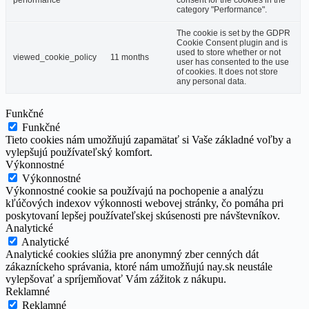
performance
consent for the cookies in the
category "Performance".
The cookie is set by the GDPR
Cookie Consent plugin and is
used to store whether or not
viewed_cookie_policy
11 months
user has consented to the use
of cookies. It does not store
any personal data.
Funkčné
Funkčné
Tieto cookies nám umožňujú zapamätať si Vaše základné voľby a
vylepšujú používateľský komfort.
Výkonnostné
Výkonnostné
Výkonnostné cookie sa používajú na pochopenie a analýzu
kľúčových indexov výkonnosti webovej stránky, čo pomáha pri
poskytovaní lepšej používateľskej skúsenosti pre návštevníkov.
Analytické
Analytické
Analytické cookies slúžia pre anonymný zber cenných dát
zákazníckeho správania, ktoré nám umožňujú nay.sk neustále
vylepšovať a spríjemňovať Vám zážitok z nákupu.
Reklamné
Reklamné