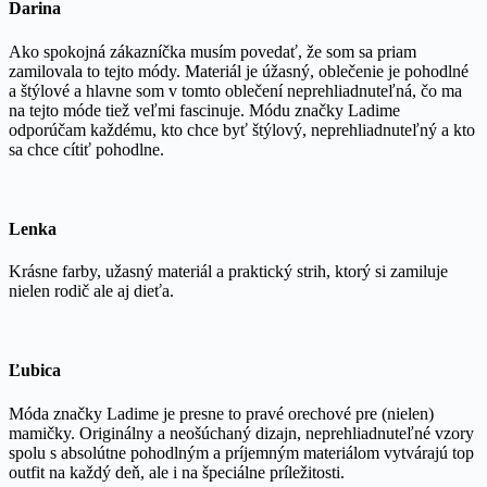
Darina
Ako spokojná zákazníčka musím povedať, že som sa priam
zamilovala to tejto módy. Materiál je úžasný, oblečenie je pohodlné
a štýlové a hlavne som v tomto oblečení neprehliadnuteľná, čo ma
na tejto móde tiež veľmi fascinuje. Módu značky Ladime
odporúčam každému, kto chce byť štýlový, neprehliadnuteľný a kto
sa chce cítiť pohodlne.
Lenka
Krásne farby, užasný materiál a praktický strih, ktorý si zamiluje
nielen rodič ale aj dieťa.
Ľubica
Móda značky Ladime je presne to pravé orechové pre (nielen)
mamičky. Originálny a neošúchaný dizajn, neprehliadnuteľné vzory
spolu s absolútne pohodlným a príjemným materiálom vytvárajú top
outfit na každý deň, ale i na špeciálne príležitosti.