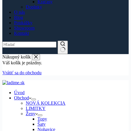
Kraťasy
Doplnky
O nás
Blog
Poukážky
Showroom
Kontakt
Nákupný košík
Váš košík je prázdny.
Vrátiť sa do obchodu
Úvod
Obchod
NOVÁ KOLEKCIA
LIMITKY
Ženy
Topy
Šaty
Nohavice