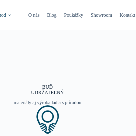
hod
O nás
Blog
Poukážky
Showroom
Kontakt
BUĎ
UDRŽATEĽNÝ
materiály aj výroba ladia s prírodou