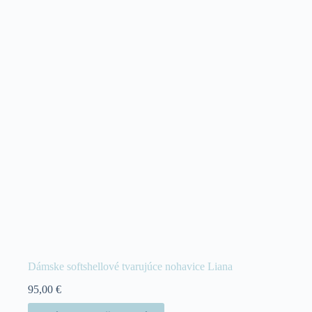
Dámske softshellové tvarujúce nohavice Liana
95,00
€
Tento