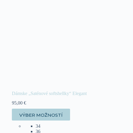
Dámske „Saténové softshellky“ Elegant
95,00
€
Tento
VÝBER MOŽNOSTÍ
produkt
má
34
viacero
36
variantov.