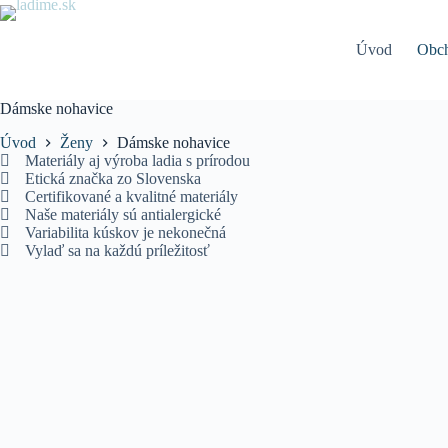
Späť
na
obsah
Úvod
Obc
Dámske nohavice
Úvod
Ženy
Dámske nohavice
Materiály aj výroba ladia s prírodou
Etická značka zo Slovenska
Certifikované a kvalitné materiály​
Naše materiály sú antialergické​
Variabilita kúskov je nekonečná
Vylaď sa na každú príležitosť