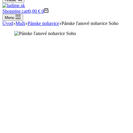
Shopping cart
0,00
€
0
Menu
Úvod
Muži
Pánske nohavice
Pánske ľanové nohavice Soho