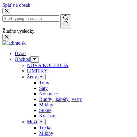
Späť na obsah
Žiadne výsledky
Úvod
Obchod
NOVÁ KOLEKCIA
LIMITKY
Ženy
Topy
Šaty
Nohavice
Bundy | kabáty | vesty
Mikiny
Sukne
Kraťasy
Muži
Tričká
Mikiny