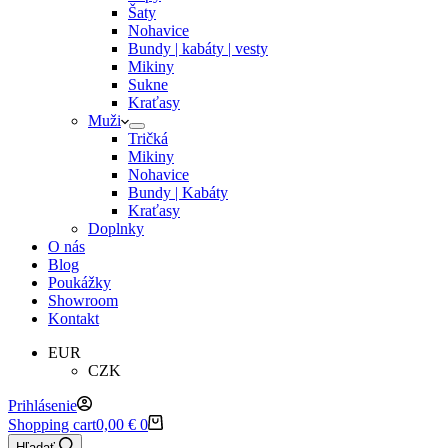
Šaty
Nohavice
Bundy | kabáty | vesty
Mikiny
Sukne
Kraťasy
Muži
Tričká
Mikiny
Nohavice
Bundy | Kabáty
Kraťasy
Doplnky
O nás
Blog
Poukážky
Showroom
Kontakt
EUR
CZK
Prihlásenie
Shopping cart
0,00
€
0
Hľadať