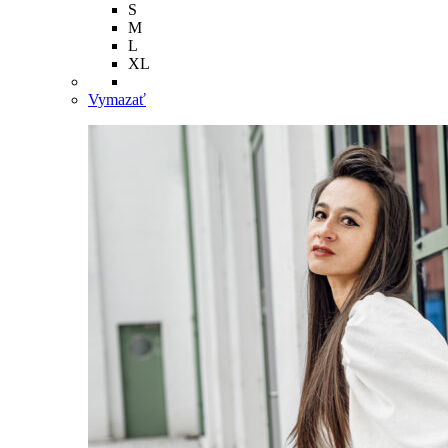
S
M
L
XL
Vymazať