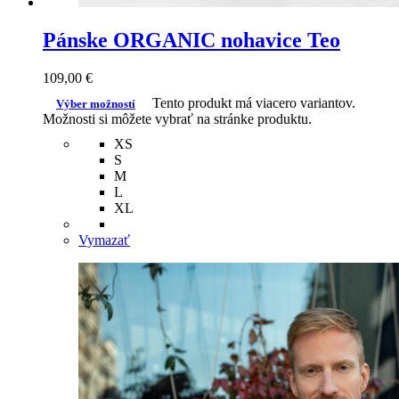
Pánske ORGANIC nohavice Teo
109,00
€
Tento produkt má viacero variantov.
Výber možností
Možnosti si môžete vybrať na stránke produktu.
XS
S
M
L
XL
Vymazať