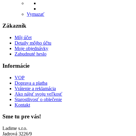
Vymazať
Zákazník
Môj účet
Detaily môjho účtu
Moje objednávky
Zabudnuté heslo
Informácie
VOP
Doprava a platba
Vrátenie a reklamácia
Ako nájsť svoju veľkosť
Starostlivosť o oblečenie
Kontakt
Sme tu pre vás!
Ladime s.r.o.
Jadrová 3226/9