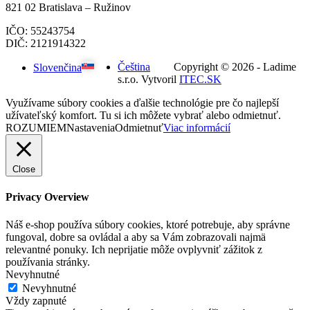
821 02 Bratislava – Ružinov
IČO: 55243754
DIČ: 2121914322
Čeština
Copyright © 2026 - Ladime
Slovenčina
s.r.o. Vytvoril
ITEC.SK
Využívame súbory cookies a ďalšie technológie pre čo najlepší
užívateľský komfort. Tu si ich môžete vybrať alebo odmietnuť.
ROZUMIEM
Nastavenia
Odmietnuť
Viac informácií
Close
Privacy Overview
Náš e-shop používa súbory cookies, ktoré potrebuje, aby správne
fungoval, dobre sa ovládal a aby sa Vám zobrazovali najmä
relevantné ponuky. Ich neprijatie môže ovplyvniť zážitok z
používania stránky.
Nevyhnutné
Nevyhnutné
Vždy zapnuté