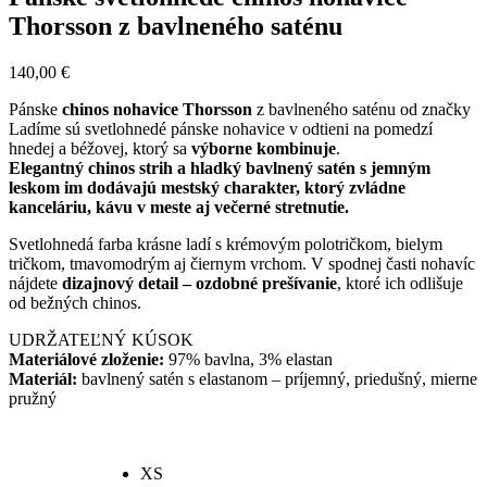
Thorsson z bavlneného saténu
140,00
€
Pánske
chinos nohavice Thorsson
z bavlneného saténu od značky
Ladíme sú svetlohnedé pánske nohavice v odtieni na pomedzí
hnedej a béžovej, ktorý sa
výborne kombinuje
.
Elegantný chinos strih a hladký bavlnený satén s jemným
leskom im dodávajú mestský charakter, ktorý zvládne
kanceláriu, kávu v meste aj večerné stretnutie.
Svetlohnedá farba krásne ladí s krémovým polotričkom, bielym
tričkom, tmavomodrým aj čiernym vrchom. V spodnej časti nohavíc
nájdete
dizajnový detail – ozdobné prešívanie
, ktoré ich odlišuje
od bežných chinos.
UDRŽATEĽNÝ KÚSOK
Materiálové zloženie:
97% bavlna, 3% elastan
Materiál:
bavlnený satén s elastanom – príjemný, priedušný, mierne
pružný
XS