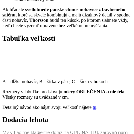
Ak hľadáte
svetlohnedé pánske chinos nohavice z bavlneného
saténu
, ktoré sa skvele kombinujú a majú dizajnový detail v spodnej
časti nohavíc,
Thorsson
budú ten kúsok, po ktorom siahnete vždy,
keď chcete vyzerať upravene bez veľkého premýšľania.
Tabuľka veľkostí
A – dĺžka nohavíc, B – šírka v páse, C – šírka v bokoch
Rozmery v tabuľke predstavujú
miery OBLEČENIA a nie tela
.
Všetky rozmery su uvádzané v cm.
Detailný návod ako nájsť svoju veľkosť nájtete
tu
.
Dodacia lehota
My v Ladíme kladieme dôraz na ORIGNALITU, zároveň nám