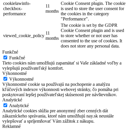
cookielawinfo-
Cookie Consent plugin. The cookie
11
checkbox-
is used to store the user consent for
months
performance
the cookies in the category
"Performance".
The cookie is set by the GDPR
Cookie Consent plugin and is used
11
viewed_cookie_policy
to store whether or not user has
months
consented to the use of cookies. It
does not store any personal data.
Funkčné
Funkčné
Tieto cookies nám umožňujú zapamätať si Vaše základné voľby a
vylepšujú používateľský komfort.
Výkonnostné
Výkonnostné
Výkonnostné cookie sa používajú na pochopenie a analýzu
kľúčových indexov výkonnosti webovej stránky, čo pomáha pri
poskytovaní lepšej používateľskej skúsenosti pre návštevníkov.
Analytické
Analytické
Analytické cookies slúžia pre anonymný zber cenných dát
zákazníckeho správania, ktoré nám umožňujú nay.sk neustále
vylepšovať a spríjemňovať Vám zážitok z nákupu.
Reklamné