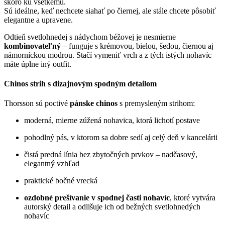
skoro ku všetkému.
Sú ideálne, keď nechcete siahať po čiernej, ale stále chcete pôsobiť
elegantne a upravene.
Odtieň svetlohnedej s nádychom béžovej je nesmierne
kombinovateľný
– funguje s krémovou, bielou, šedou, čiernou aj
námorníckou modrou. Stačí vymeniť vrch a z tých istých nohavíc
máte úplne iný outfit.
Chinos strih s dizajnovým spodným detailom
Thorsson sú poctivé
pánske chinos
s premysleným strihom:
moderná, mierne zúžená nohavica, ktorá lichotí postave
pohodlný pás, v ktorom sa dobre sedí aj celý deň v kancelárii
čistá predná línia bez zbytočných prvkov – nadčasový,
elegantný vzhľad
praktické bočné vrecká
ozdobné prešívanie v spodnej časti nohavíc
, ktoré vytvára
autorský detail a odlišuje ich od bežných svetlohnedých
nohavíc