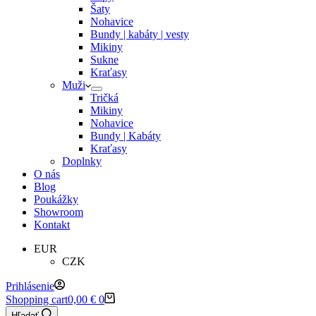
Šaty
Nohavice
Bundy | kabáty | vesty
Mikiny
Sukne
Kraťasy
Muži
Tričká
Mikiny
Nohavice
Bundy | Kabáty
Kraťasy
Doplnky
O nás
Blog
Poukážky
Showroom
Kontakt
EUR
CZK
Prihlásenie
Shopping cart
0,00
€
0
Hľadať