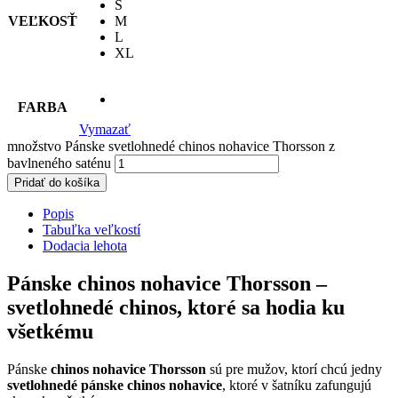
S
VEĽKOSŤ
M
L
XL
FARBA
Vymazať
množstvo Pánske svetlohnedé chinos nohavice Thorsson z
bavlneného saténu
Pridať do košíka
Popis
Tabuľka veľkostí
Dodacia lehota
Pánske chinos nohavice Thorsson –
svetlohnedé chinos, ktoré sa hodia ku
všetkému
Pánske
chinos nohavice Thorsson
sú pre mužov, ktorí chcú jedny
svetlohnedé pánske chinos nohavice
, ktoré v šatníku zafungujú