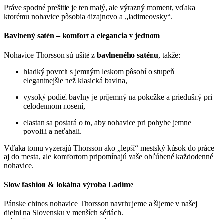
Práve spodné prešitie je ten malý, ale výrazný moment, vďaka
ktorému nohavice pôsobia dizajnovo a „ladimeovsky“.
Bavlnený satén – komfort a elegancia v jednom
Nohavice Thorsson sú ušité z
bavlneného saténu
, takže:
hladký povrch s jemným leskom pôsobí o stupeň
elegantnejšie než klasická bavlna,
vysoký podiel bavlny je príjemný na pokožke a priedušný pri
celodennom nosení,
elastan sa postará o to, aby nohavice pri pohybe jemne
povolili a neťahali.
Vďaka tomu vyzerajú Thorsson ako „lepší“ mestský kúsok do práce
aj do mesta, ale komfortom pripomínajú vaše obľúbené každodenné
nohavice.
Slow fashion & lokálna výroba Ladíme
Pánske chinos nohavice Thorsson navrhujeme a šijeme v našej
dielni na Slovensku v menších sériách.