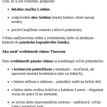
Tým, že si ich vyberiete, podporíte:
lokálnu značku Ladíme
,
zodpovednú
slow fashion
(menej kúskov, ktoré naozaj
nosíte),
poctivé krajčírske remeslo a férové podmienky.
Vďaka nadčasovému strihu a svetlohnedej farbe sú ideálnym
kúskom do
pánskeho kapsulového šatníka
.
Ako nosiť svetlohnedé chinos Thorsson
Tieto
svetlohnedé pánske chinos
sa kombinujú veľmi jednoducho:
s
krémovým polotričkom
a teniskami – uvoľnená, ale
upravená mestská kombinácia (ako na fotkách),
s bielym tričkom a mikinou – pohodlný outfit na bežný deň,
s bielou alebo svetlou košeľou a kabátom Larsen – elegantná
verzia do práce či na stretnutie,
so sivým alebo tmavomodrým svetrom – nadčasový, veľmi
ľahko nositeľný look.