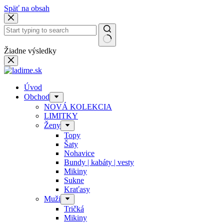
Späť na obsah
Žiadne výsledky
Úvod
Obchod
NOVÁ KOLEKCIA
LIMITKY
Ženy
Topy
Šaty
Nohavice
Bundy | kabáty | vesty
Mikiny
Sukne
Kraťasy
Muži
Tričká
Mikiny