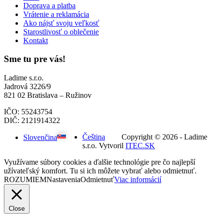
Doprava a platba
Vrátenie a reklamácia
Ako nájsť svoju veľkosť
Starostlivosť o oblečenie
Kontakt
Sme tu pre vás!
Ladime s.r.o.
Jadrová 3226/9
821 02 Bratislava – Ružinov
IČO: 55243754
DIČ: 2121914322
Čeština
Copyright © 2026 - Ladime
Slovenčina
s.r.o. Vytvoril
ITEC.SK
Využívame súbory cookies a ďalšie technológie pre čo najlepší
užívateľský komfort. Tu si ich môžete vybrať alebo odmietnuť.
ROZUMIEM
Nastavenia
Odmietnuť
Viac informácií
Close