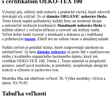
s certifikátom OEKO-TEX 100
Výrazný pás, zúžený strih nohavíc a praktické vrecká, ktoré zároveň
dotvárajú ich vzhľad. To sú
dámske ORGANIC nohavice Heda.
Tento kúsok naplní požiadavky každej ženy na moderný dizajn
a nekonečné možnosti kombinácií.
Handmade nohavice Heda
si
môžete obliecť s voľným tričkom a vytvoriť tak ležérny outfit.
Veľmi dobre budú vyzerať s teniskami a dokonca aj s lodičkami
a priliehavým
topom
. Záleží len na vašom vkuse a aktuálnej nálade.
Naším cieľom je prinášať kúsky, ktoré zodpovedajú nárokom na
udržateľnosť. Aj tieto
dámske nohavice
sú preto šité v nadčasovom
strihu z kvalitného organického bavlneného úpletu, ktorý má
certifikát OEKO-TEX 100, Trieda 1. Tento materiál sa prispôsobí
postave, zaručí pocit komfortu, je priedušný, nespôsobuje alergické
reakcie a výborne si zachováva tvar.
Modelka Mia má oblečenú veľkosť 36. Výška modelky: 163cm a
miery: 93-70-95
Tabuľka veľkostí