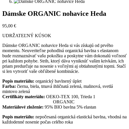
Dámske ORGANIC nohavice Heda
95,00
€
UDRŽATEĽNÝ KÚSOK
Dámske ORGANIC nohavice Heda si vás získajú od prvého
momentu. Neuveriteľne pohodlná organická bavlna s elastanom
bude rozmaznávať vašu pokožku a poskytne vám dokonalú voľnosť
pri každom pohybe. Strih, ktorý dáva vyniknúť vašim krivkám, ich
priam predurčuje na nosenie s voľnými aj obtiahnutými topmi. Stačí
si len vytvoriť vaše obľúbené kombinácie.
Popis materiálu:
organický bavlnený úplet
Farba:
čierna, biela, tmavá ihličnatá zelená, malinová, svetlá
mintovo zelená
Certifikáty materiálu:
OEKO-TEX 100, Trieda 1
ORGANIC
Materiálové zloženie:
95% BIO bavlna 5% elastan
Popis materiálu:
nepočesaná organická elastická bavlna, vhodná na
každodenné nosenie počas celého roka