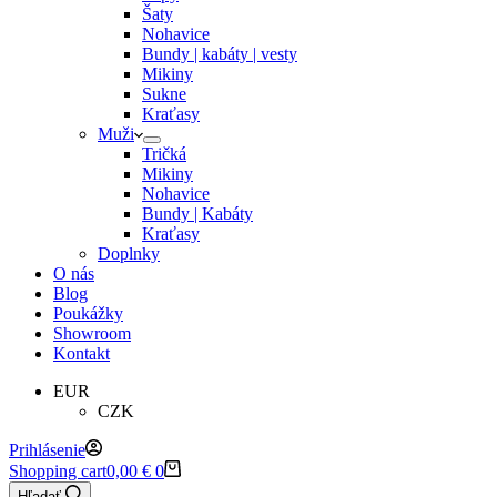
Šaty
Nohavice
Bundy | kabáty | vesty
Mikiny
Sukne
Kraťasy
Muži
Tričká
Mikiny
Nohavice
Bundy | Kabáty
Kraťasy
Doplnky
O nás
Blog
Poukážky
Showroom
Kontakt
EUR
CZK
Prihlásenie
Shopping cart
0,00
€
0
Hľadať