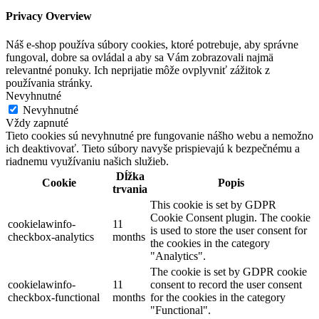
Privacy Overview
Náš e-shop používa súbory cookies, ktoré potrebuje, aby správne
fungoval, dobre sa ovládal a aby sa Vám zobrazovali najmä
relevantné ponuky. Ich neprijatie môže ovplyvniť zážitok z
používania stránky.
Nevyhnutné
Nevyhnutné
Vždy zapnuté
Tieto cookies sú nevyhnutné pre fungovanie nášho webu a nemožno
ich deaktivovať. Tieto súbory navyše prispievajú k bezpečnému a
riadnemu využívaniu našich služieb.
Dĺžka
Cookie
Popis
trvania
This cookie is set by GDPR
Cookie Consent plugin. The cookie
cookielawinfo-
11
is used to store the user consent for
checkbox-analytics
months
the cookies in the category
"Analytics".
The cookie is set by GDPR cookie
cookielawinfo-
11
consent to record the user consent
checkbox-functional
months
for the cookies in the category
"Functional".