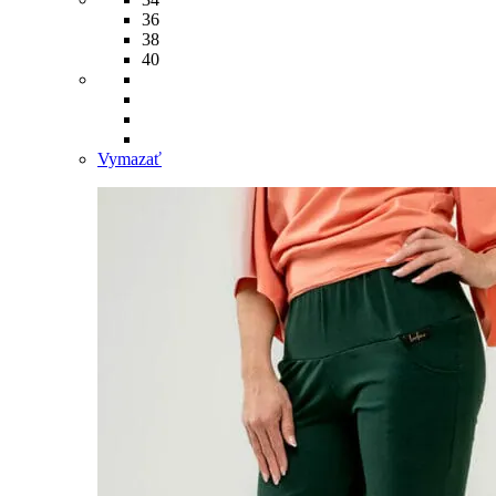
36
38
40
Vymazať