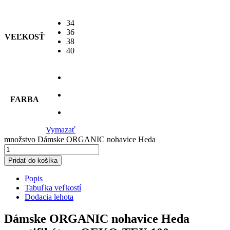
34
36
VEĽKOSŤ
38
40
FARBA
Vymazať
množstvo Dámske ORGANIC nohavice Heda
Pridať do košíka
Popis
Tabuľka veľkostí
Dodacia lehota
Dámske ORGANIC nohavice Heda