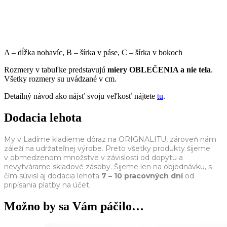
A – dĺžka nohavíc, B – šírka v páse, C – šírka v bokoch
Rozmery v tabuľke predstavujú
miery OBLEČENIA a nie tela
.
Všetky rozmery su uvádzané v cm.
Detailný návod ako nájsť svoju veľkosť nájtete
tu
.
Dodacia lehota
My v Ladíme kladieme dôraz na ORIGNALITU, zároveň nám
záleží na udržateľnej výrobe. Preto všetky produkty šijeme
v obmedzenom množstve v závislosti od dopytu a
nevytvárame skladové zásoby. Šijeme len na objednávku, s
čím súvisí aj dodacia lehota
7 – 10 pracovných dní
od
pripísania platby na účet.
Možno by sa Vám páčilo…