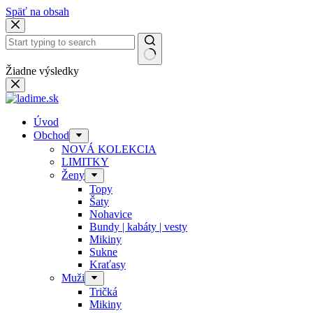
Späť na obsah
Žiadne výsledky
Úvod
Obchod
NOVÁ KOLEKCIA
LIMITKY
Ženy
Topy
Šaty
Nohavice
Bundy | kabáty | vesty
Mikiny
Sukne
Kraťasy
Muži
Tričká
Mikiny