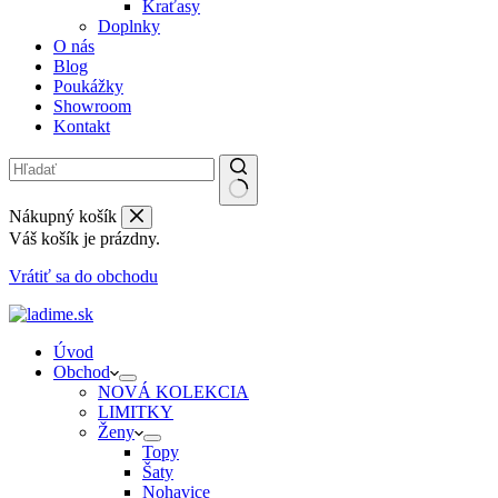
Kraťasy
Doplnky
O nás
Blog
Poukážky
Showroom
Kontakt
Nákupný košík
Váš košík je prázdny.
Vrátiť sa do obchodu
Úvod
Obchod
NOVÁ KOLEKCIA
LIMITKY
Ženy
Topy
Šaty
Nohavice