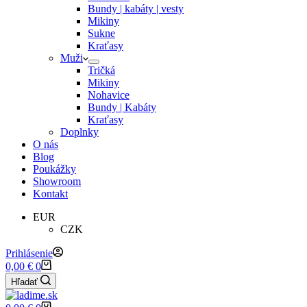
Bundy | kabáty | vesty
Mikiny
Sukne
Kraťasy
Muži
Tričká
Mikiny
Nohavice
Bundy | Kabáty
Kraťasy
Doplnky
O nás
Blog
Poukážky
Showroom
Kontakt
EUR
CZK
Prihlásenie
Shopping
0,00
€
0
cart
Hľadať
Shopping