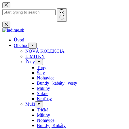
Späť
na
obsah
Žiadne
výsledky
Úvod
Obchod
NOVÁ KOLEKCIA
LIMITKY
Ženy
Topy
Šaty
Nohavice
Bundy | kabáty | vesty
Mikiny
Sukne
Kraťasy
Muži
Tričká
Mikiny
Nohavice
Bundy | Kabáty