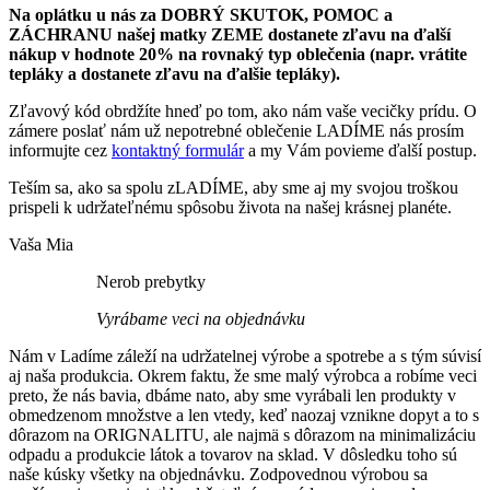
Na oplátku u nás za DOBRÝ SKUTOK, POMOC a
ZÁCHRANU našej matky ZEME dostanete zľavu na ďalší
nákup v hodnote 20% na rovnaký typ oblečenia (napr. vrátite
tepláky a dostanete zľavu na ďalšie tepláky).
Zľavový kód obrdžíte hneď po tom, ako nám vaše vecičky prídu. O
zámere poslať nám už nepotrebné oblečenie LADÍME nás prosím
informujte cez
kontaktný formulár
a my Vám povieme ďalší postup.
Teším sa, ako sa spolu zLADÍME, aby sme aj my svojou troškou
prispeli k udržateľnému spôsobu života na našej krásnej planéte.
Vaša Mia
Nerob prebytky
Vyrábame veci na objednávku
Nám v Ladíme záleží na udržatelnej výrobe a spotrebe a s tým súvisí
aj naša produkcia. Okrem faktu, že sme malý výrobca a robíme veci
preto, že nás bavia, dbáme nato, aby sme vyrábali len produkty v
obmedzenom množstve a len vtedy, keď naozaj vznikne dopyt a to s
dôrazom na ORIGNALITU, ale najmä s dôrazom na minimalizáciu
odpadu a produkcie látok a tovarov na sklad. V dôsledku toho sú
naše kúsky všetky na objednávku. Zodpovednou výrobou sa