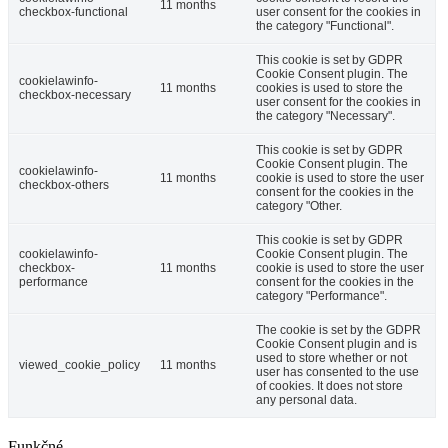
11 months
checkbox-functional
user consent for the cookies in
the category "Functional".
This cookie is set by GDPR
Cookie Consent plugin. The
cookielawinfo-
11 months
cookies is used to store the
checkbox-necessary
user consent for the cookies in
the category "Necessary".
This cookie is set by GDPR
Cookie Consent plugin. The
cookielawinfo-
11 months
cookie is used to store the user
checkbox-others
consent for the cookies in the
category "Other.
This cookie is set by GDPR
cookielawinfo-
Cookie Consent plugin. The
checkbox-
11 months
cookie is used to store the user
performance
consent for the cookies in the
category "Performance".
The cookie is set by the GDPR
Cookie Consent plugin and is
used to store whether or not
viewed_cookie_policy
11 months
user has consented to the use
of cookies. It does not store
any personal data.
Funkčné