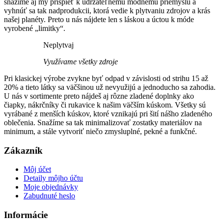
snažíme aj my prispieť k udržateľnému módnemu priemyslu a
vyhnúť sa tak nadprodukcii, ktorá vedie k plytvaniu zdrojov a krás
našej planéty. Preto u nás nájdete len s láskou a úctou k móde
vyrobené „limitky“.
Neplytvaj
Využívame všetky zdroje
Pri klasickej výrobe zvykne byť odpad v závislosti od strihu 15 až
20% a tieto látky sa väčšinou už nevyužijú a jednoducho sa zahodia.
U nás v sortimente preto nájdeš aj rôzne zladené doplnky ako
čiapky, nákrčníky či rukavice k našim väčším kúskom. Všetky sú
vyrábané z menších kúskov, ktoré vznikajú pri šití nášho zladeného
oblečenia. Snažíme sa tak minimalizovať zostatky materiálov na
minimum, a stále vytvoriť niečo zmysluplné, pekné a funkčné.
Zákazník
Môj účet
Detaily môjho účtu
Moje objednávky
Zabudnuté heslo
Informácie