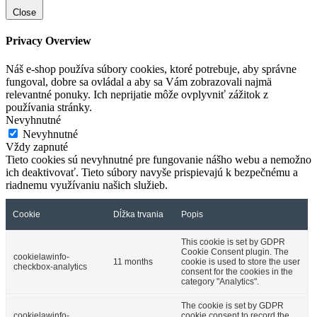
Close
Privacy Overview
Náš e-shop používa súbory cookies, ktoré potrebuje, aby správne
fungoval, dobre sa ovládal a aby sa Vám zobrazovali najmä
relevantné ponuky. Ich neprijatie môže ovplyvniť zážitok z
používania stránky.
Nevyhnutné
Nevyhnutné
Vždy zapnuté
Tieto cookies sú nevyhnutné pre fungovanie nášho webu a nemožno
ich deaktivovať. Tieto súbory navyše prispievajú k bezpečnému a
riadnemu využívaniu našich služieb.
Cookie
Dĺžka trvania
Popis
This cookie is set by GDPR
Cookie Consent plugin. The
cookielawinfo-
11 months
cookie is used to store the user
checkbox-analytics
consent for the cookies in the
category "Analytics".
The cookie is set by GDPR
cookielawinfo-
cookie consent to record the