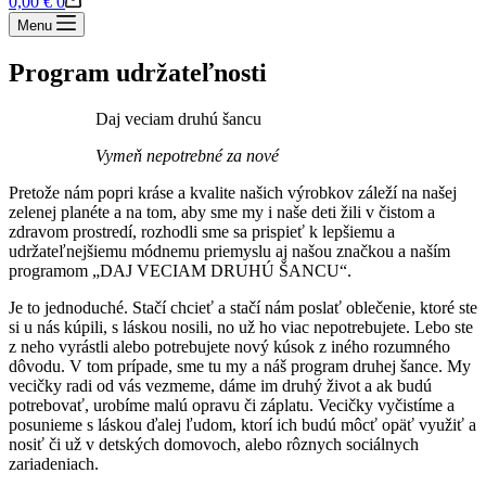
0,00
€
0
cart
Menu
Program udržateľnosti
Daj veciam druhú šancu
Vymeň nepotrebné za nové
Pretože nám popri kráse a kvalite našich výrobkov záleží na našej
zelenej planéte a na tom, aby sme my i naše deti žili v čistom a
zdravom prostredí, rozhodli sme sa prispieť k lepšiemu a
udržateľnejšiemu módnemu priemyslu aj našou značkou a naším
programom „DAJ VECIAM DRUHÚ ŠANCU“.
Je to jednoduché. Stačí chcieť a stačí nám poslať oblečenie, ktoré ste
si u nás kúpili, s láskou nosili, no už ho viac nepotrebujete. Lebo ste
z neho vyrástli alebo potrebujete nový kúsok z iného rozumného
dôvodu. V tom prípade, sme tu my a náš program druhej šance. My
vecičky radi od vás vezmeme, dáme im druhý život a ak budú
potrebovať, urobíme malú opravu či záplatu. Vecičky vyčistíme a
posunieme s láskou ďalej ľudom, ktorí ich budú môcť opäť využiť a
nosiť či už v detských domovoch, alebo rôznych sociálnych
zariadeniach.