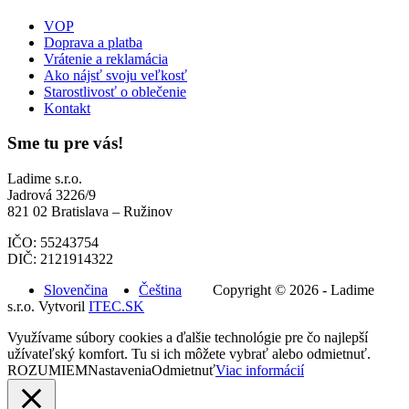
VOP
Doprava a platba
Vrátenie a reklamácia
Ako nájsť svoju veľkosť
Starostlivosť o oblečenie
Kontakt
Sme tu pre vás!
Ladime s.r.o.
Jadrová 3226/9
821 02 Bratislava – Ružinov
IČO: 55243754
DIČ: 2121914322
Slovenčina
Čeština
Copyright © 2026 - Ladime
s.r.o. Vytvoril
ITEC.SK
Využívame súbory cookies a ďalšie technológie pre čo najlepší
užívateľský komfort. Tu si ich môžete vybrať alebo odmietnuť.
ROZUMIEM
Nastavenia
Odmietnuť
Viac informácií