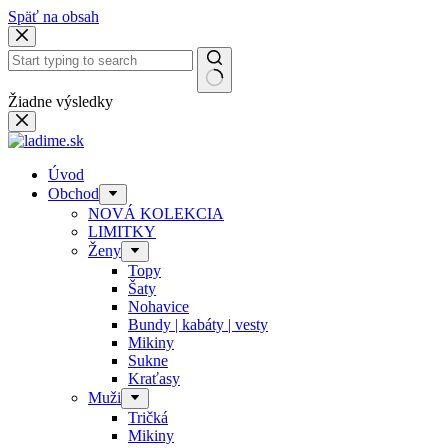
Späť na obsah
Žiadne výsledky
Úvod
Obchod
NOVÁ KOLEKCIA
LIMITKY
Ženy
Topy
Šaty
Nohavice
Bundy | kabáty | vesty
Mikiny
Sukne
Kraťasy
Muži
Tričká
Mikiny