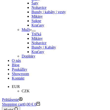
Šaty
Nohavice
Bundy | kabáty | vesty
Mikiny
Sukne
Kraťasy
Muži
Tričká
Mikiny
Nohavice
Bundy | Kabáty
Kraťasy
Doplnky
O nás
Blog
Poukážky
Showroom
Kontakt
EUR
CZK
Prihlásenie
Shopping cart
0,00
€
0
Hľadať