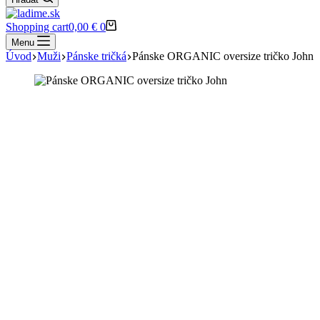
Shopping cart
0,00
€
0
Menu
Úvod
Muži
Pánske tričká
Pánske ORGANIC oversize tričko John