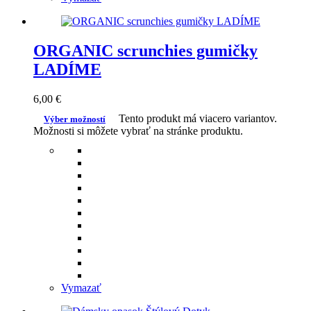
ORGANIC scrunchies gumičky
LADÍME
6,00
€
Tento produkt má viacero variantov.
Výber možností
Možnosti si môžete vybrať na stránke produktu.
Vymazať