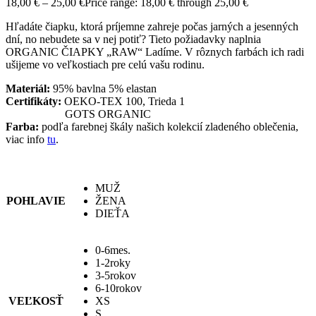
18,00
€
–
25,00
€
Price range: 18,00 € through 25,00 €
Hľadáte čiapku, ktorá príjemne zahreje počas jarných a jesenných
dní, no nebudete sa v nej potiť? Tieto požiadavky naplnia
ORGANIC ČIAPKY „RAW“ Ladíme. V rôznych farbách ich radi
ušijeme vo veľkostiach pre celú vašu rodinu.
Materiál:
95% bavlna 5% elastan
Certifikáty:
OEKO-TEX 100, Trieda 1
GOTS ORGANIC
Farba:
podľa farebnej škály našich kolekcií zladeného oblečenia,
viac info
tu
.
MUŽ
POHLAVIE
ŽENA
DIEŤA
0-6mes.
1-2roky
3-5rokov
6-10rokov
VEĽKOSŤ
XS
S