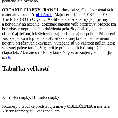
pekného a funkčného.
ORGANIC ČIAPKY „RAW“ Ladíme
sú vyrábané z rovnakých
materiálov ako naše
oblečenie
. Majú certifikácie OEKO – TEX
Trieda 1 a GOTS Organic. Ak hľadáte kúsok, ktorý je príjemný
a pohodlný na nosenie, dokonale naplnia vaše predstavy. Môžete ich
bez obáv z nepríjemného dráždenia pokožky či alergickej reakcie
obliecť aj deťom, ich štýlový dizajn pristane aj dospelým. Pri nosení
vás iste poteší ich priedušnosť, vďaka ktorej bránia nadmernému
poteniu pri rôznych aktivitách. Vyrábané sú vo vzoroch našich látok
v pestrej palete farieb. V galérii je príklad našich dostupných
čiapočiek. Ak máte o niektorý konkrétny vzor záujem, kontaktujte
ma
tu
.
Tabuľka veľkostí
A – dĺžka čiapky, B – šírka čiapky
Rozmery v tabuľke predstavujú
miery OBLEČENIA a nie tela
.
Všetky rozmery su uvádzané v cm.