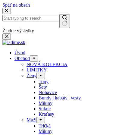
Späť na obsah
Žiadne výsledky
Úvod
Obchod
NOVÁ KOLEKCIA
LIMITKY
Ženy
Topy
Šaty
Nohavice
Bundy | kabáty | vesty
Mikiny
Sukne
Kraťasy
Muži
Tričká
Mikiny