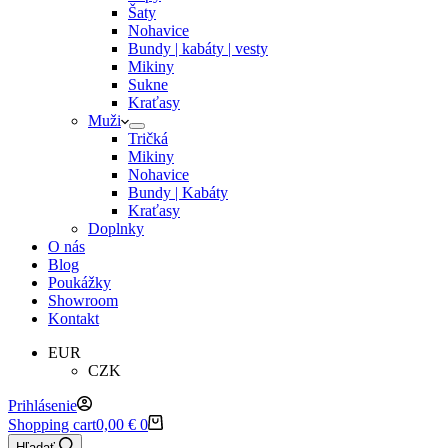
Šaty
Nohavice
Bundy | kabáty | vesty
Mikiny
Sukne
Kraťasy
Muži
Tričká
Mikiny
Nohavice
Bundy | Kabáty
Kraťasy
Doplnky
O nás
Blog
Poukážky
Showroom
Kontakt
EUR
CZK
Prihlásenie
Shopping cart
0,00
€
0
Hľadať