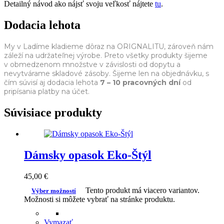
Detailný návod ako nájsť svoju veľkosť nájtete
tu
.
Dodacia lehota
My v Ladíme kladieme dôraz na ORIGNALITU, zároveň nám
záleží na udržateľnej výrobe. Preto všetky produkty šijeme
v obmedzenom množstve v závislosti od dopytu a
nevytvárame skladové zásoby. Šijeme len na objednávku, s
čím súvisí aj dodacia lehota
7 – 10 pracovných dní
od
pripísania platby na účet.
Súvisiace produkty
Dámsky opasok Eko-Štýl
45,00
€
Tento produkt má viacero variantov.
Výber možností
Možnosti si môžete vybrať na stránke produktu.
Vymazať