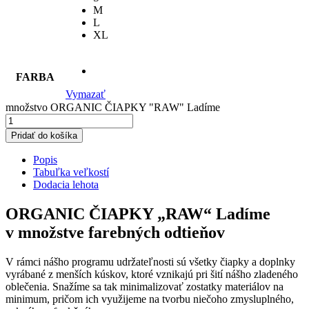
M
L
XL
FARBA
Vymazať
množstvo ORGANIC ČIAPKY "RAW" Ladíme
Pridať do košíka
Popis
Tabuľka veľkostí
Dodacia lehota
ORGANIC ČIAPKY „RAW“ Ladíme
v množstve farebných odtieňov
V rámci nášho programu udržateľnosti sú všetky čiapky a doplnky
vyrábané z menších kúskov, ktoré vznikajú pri šití nášho zladeného
oblečenia. Snažíme sa tak minimalizovať zostatky materiálov na
minimum, pričom ich využijeme na tvorbu niečoho zmysluplného,