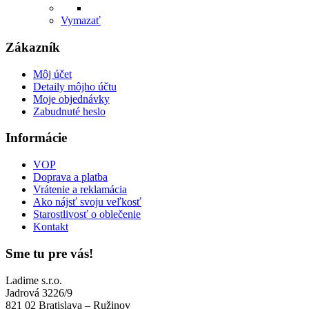
Vymazať
Zákazník
Môj účet
Detaily môjho účtu
Moje objednávky
Zabudnuté heslo
Informácie
VOP
Doprava a platba
Vrátenie a reklamácia
Ako nájsť svoju veľkosť
Starostlivosť o oblečenie
Kontakt
Sme tu pre vás!
Ladime s.r.o.
Jadrová 3226/9
821 02 Bratislava – Ružinov