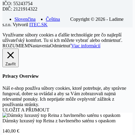
IČO: 55243754
DIČ: 2121914322
Slovenčina
Čeština
Copyright © 2026 - Ladime
s.r.o. Vytvoril
ITEC.SK
Využívame súbory cookies a ďalšie technológie pre čo najlepší
užívateľský komfort. Tu si ich môžete vybrať alebo odmietnuť.
ROZUMIEM
Nastavenia
Odmietnuť
Viac informácií
Zavřít
Privacy Overview
Náš e-shop používa súbory cookies, ktoré potrebuje, aby správne
fungoval, dobre sa ovládal a aby sa Vám zobrazovali najmä
relevantné ponuky. Ich neprijatie môže ovplyvniť zážitok z
používania stránky.
ULOŽIT A PŘIJMOUT
Dámsky luxusný top Reina z bavlneného saténu s opaskom
140,00
€