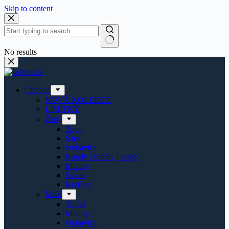
Skip to content
No results
Obchod
NOVÁ KOLEKCE
LIMITKY
Ženy
Topy
Šaty
Nohavice
Bundy | kabáty | vesty
Mikiny
Sukne
Kraťasy
Muži
Tričká
Mikiny
Nohavice