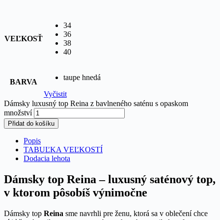
34
36
VEĽKOSŤ
38
40
taupe hnedá
BARVA
Vyčistit
Dámsky luxusný top Reina z bavlneného saténu s opaskom
množství
Přidat do košíku
Popis
TABUĽKA VEĽKOSTÍ
Dodacia lehota
Dámsky top Reina – luxusný saténový top,
v ktorom pôsobíš výnimočne
Dámsky top
Reina
sme navrhli pre ženu, ktorá sa v oblečení chce