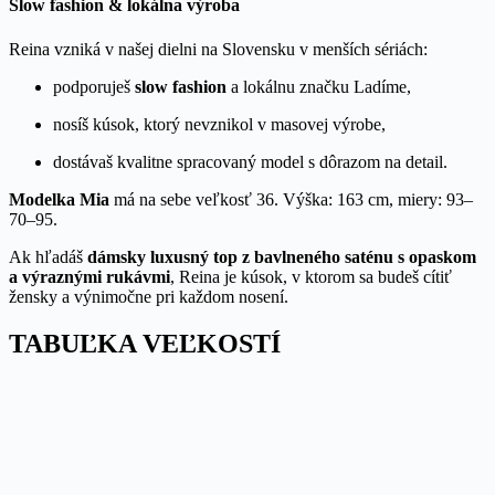
Slow fashion & lokálna výroba
Reina vzniká v našej dielni na Slovensku v menších sériách:
podporuješ
slow fashion
a lokálnu značku Ladíme,
nosíš kúsok, ktorý nevznikol v masovej výrobe,
dostávaš kvalitne spracovaný model s dôrazom na detail.
Modelka Mia
má na sebe veľkosť 36. Výška: 163 cm, miery: 93–
70–95.
Ak hľadáš
dámsky luxusný top z bavlneného saténu s opaskom
a výraznými rukávmi
, Reina je kúsok, v ktorom sa budeš cítiť
žensky a výnimočne pri každom nosení.
TABUĽKA VEĽKOSTÍ