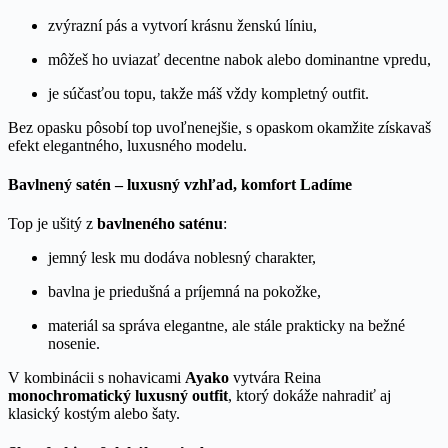
zvýrazní pás a vytvorí krásnu ženskú líniu,
môžeš ho uviazať decentne nabok alebo dominantne vpredu,
je súčasťou topu, takže máš vždy kompletný outfit.
Bez opasku pôsobí top uvoľnenejšie, s opaskom okamžite získavaš
efekt elegantného, luxusného modelu.
Bavlnený satén – luxusný vzhľad, komfort Ladíme
Top je ušitý z
bavlneného saténu
:
jemný lesk mu dodáva noblesný charakter,
bavlna je priedušná a príjemná na pokožke,
materiál sa správa elegantne, ale stále prakticky na bežné
nosenie.
V kombinácii s nohavicami
Ayako
vytvára Reina
monochromatický luxusný outfit
, ktorý dokáže nahradiť aj
klasický kostým alebo šaty.