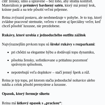
cítiť žensky, silno a upravene – bez toho, aby stratila komfort.
Materiálom je
prémiový bavlnený satén
, ktorý má jemný lesk,
krásne padá a na tele pôsobí veľmi príjemne.
Reina zvýrazní postavu, ale neobmedzuje v pohybe. Je to top, ktorý
zvládne pracovné stretnutie, večeru v meste aj špeciálny večer, keď
chceš pôsobiť luxusne, nie prezdobene.
Rukávy, ktoré urobia z jednoduchého outfitu zážitok
Najvýraznejším prvkom topu sú
široké rukávy s rozparkami
:
pri chôdzi sa elegantne hýbu a dodávajú topu dynamiku,
pôsobia žensky, sofistikovane a pritiahnu pozornosť
správnym spôsobom,
nepotrebujú veľa doplnkov – stačí jemný šperk a rúž.
Reina je typ topu, pri ktorom stačia jednoduché nohavice alebo
sukňa a celok pôsobí premyslene a luxusne.
Opasok, ktorý formuje siluetu
Reina má
látkový opasok s „prackou“
: