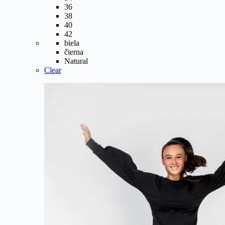
36
38
40
42
biela
čierna
Natural
Clear