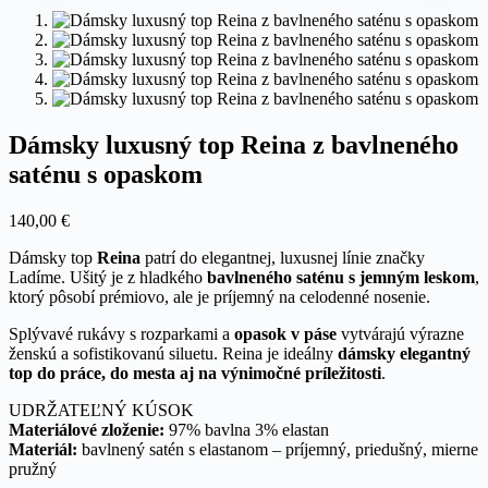
Dámsky luxusný top Reina z bavlneného
saténu s opaskom
140,00
€
Dámsky top
Reina
patrí do elegantnej, luxusnej línie značky
Ladíme. Ušitý je z hladkého
bavlneného saténu s jemným leskom
,
ktorý pôsobí prémiovo, ale je príjemný na celodenné nosenie.
Splývavé rukávy s rozparkami a
opasok v páse
vytvárajú výrazne
ženskú a sofistikovanú siluetu. Reina je ideálny
dámsky elegantný
top do práce, do mesta aj na výnimočné príležitosti
.
UDRŽATEĽNÝ KÚSOK
Materiálové zloženie:
97% bavlna 3% elastan
Materiál:
bavlnený satén s elastanom – príjemný, priedušný, mierne
pružný