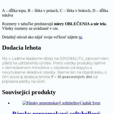
A – dĺžka topu, B – šírka v prsiach, C – šírka v bokoch, D – dĺžka
rukáva
Rozmery v tabuľke predstavujú
miery OBLEČENIA a nie tela
.
Všetky rozmery su uvádzané v cm.
Detailný návod ako nájsť svoju veľkosť nájtete
tu
.
Dodacia lehota
My v Ladíme kladieme dôraz na ORIGNALITU, zároveň nám
záleží na udržateľnej výrobe. Preto všetky produkty šijeme
v obmedzenom množstve v závislosti od dopytu a
nevytvárame skladové zásoby. Šijeme len na objednávku, s
čím súvisí aj dodacia lehota
7 – 10 pracovných dní
od
pripísania platby na účet.
Související produkty
Pánsky nepremokavý softshellový