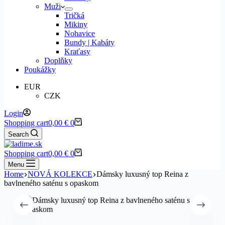
Muži
Tričká
Mikiny
Nohavice
Bundy | Kabáty
Kraťasy
Doplňky
Poukážky
EUR
CZK
Login
Shopping cart
0,00
€
0
Search
Shopping cart
0,00
€
0
Menu
Home
NOVÁ KOLEKCE
Dámsky luxusný top Reina z
bavlneného saténu s opaskom