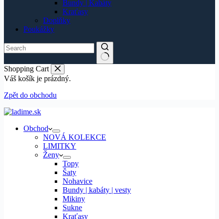
Bundy | Kabáty
Kraťasy
Doplňky
Poukážky
Shopping Cart
Váš košík je prázdný.
Zpět do obchodu
Obchod
NOVÁ KOLEKCE
LIMITKY
Ženy
Topy
Šaty
Nohavice
Bundy | kabáty | vesty
Mikiny
Sukne
Kraťasy