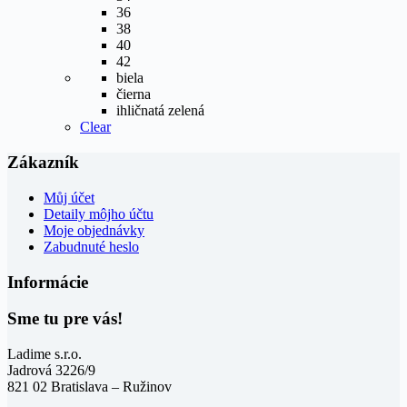
36
38
40
42
biela
čierna
ihličnatá zelená
Clear
Zákazník
Můj účet
Detaily môjho účtu
Moje objednávky
Zabudnuté heslo
Informácie
Sme tu pre vás!
Ladime s.r.o.
Jadrová 3226/9
821 02 Bratislava – Ružinov