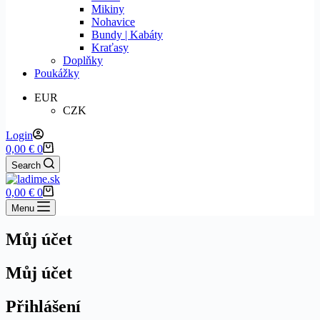
Mikiny
Nohavice
Bundy | Kabáty
Kraťasy
Doplňky
Poukážky
EUR
CZK
Login
Shopping
0,00
€
0
cart
Search
Shopping
0,00
€
0
cart
Menu
Můj účet
Můj účet
Přihlášení