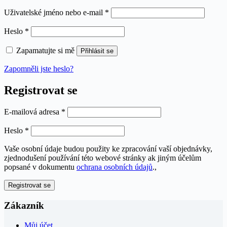
Povinné
Uživatelské jméno nebo e-mail
*
Povinné
Heslo
*
Zapamatujte si mě
Přihlásit se
Zapomněli jste heslo?
Registrovat se
Povinné
E-mailová adresa
*
Povinné
Heslo
*
Vaše osobní údaje budou použity ke zpracování vaší objednávky,
zjednodušení používání této webové stránky ak jiným účelům
popsané v dokumentu
ochrana osobních údajů
.,
Registrovat se
Zákazník
Můj účet