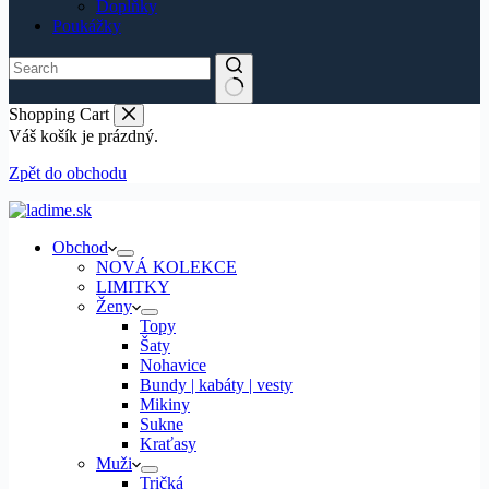
Doplňky
Poukážky
Shopping Cart
Váš košík je prázdný.
Zpět do obchodu
Obchod
NOVÁ KOLEKCE
LIMITKY
Ženy
Topy
Šaty
Nohavice
Bundy | kabáty | vesty
Mikiny
Sukne
Kraťasy
Muži
Tričká