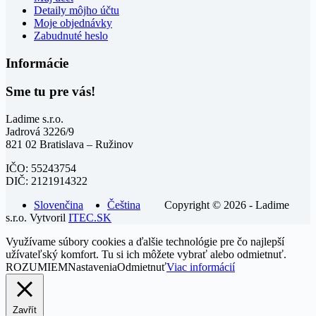
Detaily môjho účtu
Moje objednávky
Zabudnuté heslo
Informácie
Sme tu pre vás!
Ladime s.r.o.
Jadrová 3226/9
821 02 Bratislava – Ružinov
IČO: 55243754
DIČ: 2121914322
Slovenčina
Čeština
Copyright © 2026 - Ladime
s.r.o. Vytvoril
ITEC.SK
Využívame súbory cookies a ďalšie technológie pre čo najlepší
užívateľský komfort. Tu si ich môžete vybrať alebo odmietnuť.
ROZUMIEM
Nastavenia
Odmietnuť
Viac informácií
Zavřít