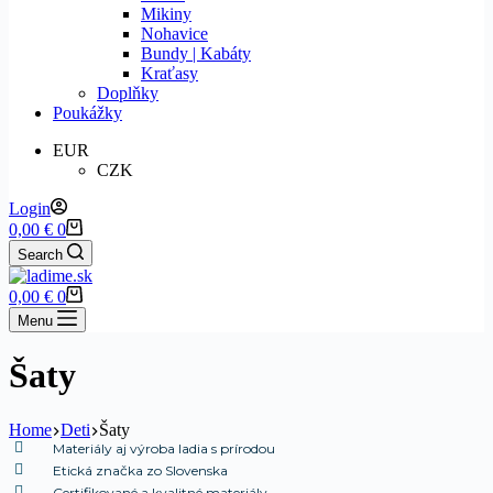
Mikiny
Nohavice
Bundy | Kabáty
Kraťasy
Doplňky
Poukážky
EUR
CZK
Login
Shopping
0,00
€
0
cart
Search
Shopping
0,00
€
0
cart
Menu
Šaty
Home
Deti
Šaty
Materiály aj výroba ladia s prírodou
Etická značka zo Slovenska
Certifikované a kvalitné materiály​