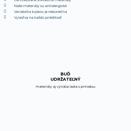
Naše materiály sú antialergické​
Variabilita kúskov je nekonečná
Vylaď sa na každú príležitosť
BUĎ
UDRŽATEĽNÝ
materiály aj výroba ladia s prírodou