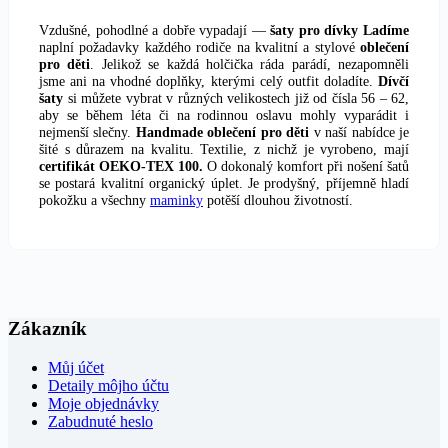
Vzdušné, pohodlné a dobře vypadají —
šaty pro dívky Ladíme
naplní požadavky každého rodiče na kvalitní a stylové
oblečení
pro děti
. Jelikož se každá holčička ráda parádí, nezapomněli
jsme ani na vhodné doplňky, kterými celý outfit doladíte.
Dívčí
šaty
si můžete vybrat v různých velikostech již od čísla 56 – 62,
aby se během léta či na rodinnou oslavu mohly vyparádit i
nejmenší slečny.
Handmade oblečení pro děti
v naší nabídce je
šité s důrazem na kvalitu. Textilie, z nichž je vyrobeno, mají
certifikát OEKO-TEX 100.
O dokonalý komfort při nošení šatů
se postará kvalitní organický úplet. Je prodyšný, příjemně hladí
pokožku a všechny
maminky
potěší dlouhou životností.
Zákazník
Můj účet
Detaily môjho účtu
Moje objednávky
Zabudnuté heslo