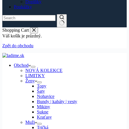
Doplňky
Poukážky
Shopping Cart
Váš košík je prázdný.
Zpět do obchodu
Obchod
NOVÁ KOLEKCE
LIMITKY
Ženy
Topy
Šaty
Nohavice
Bundy | kabáty | vesty
Mikiny
Sukne
Kraťasy
Muži
Tričká