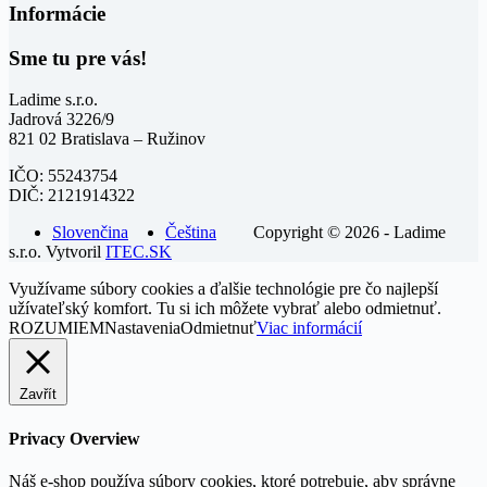
Informácie
Sme tu pre vás!
Ladime s.r.o.
Jadrová 3226/9
821 02 Bratislava – Ružinov
IČO: 55243754
DIČ: 2121914322
Slovenčina
Čeština
Copyright © 2026 - Ladime
s.r.o. Vytvoril
ITEC.SK
Využívame súbory cookies a ďalšie technológie pre čo najlepší
užívateľský komfort. Tu si ich môžete vybrať alebo odmietnuť.
ROZUMIEM
Nastavenia
Odmietnuť
Viac informácií
Zavřít
Privacy Overview
Náš e-shop používa súbory cookies, ktoré potrebuje, aby správne