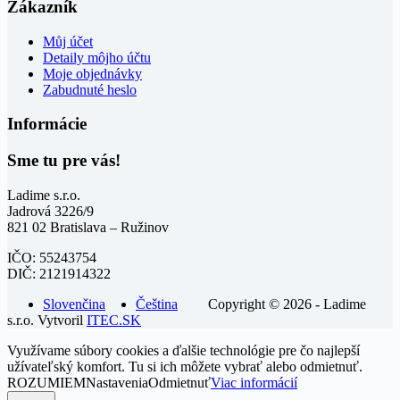
Zákazník
Můj účet
Detaily môjho účtu
Moje objednávky
Zabudnuté heslo
Informácie
Sme tu pre vás!
Ladime s.r.o.
Jadrová 3226/9
821 02 Bratislava – Ružinov
IČO: 55243754
DIČ: 2121914322
Slovenčina
Čeština
Copyright © 2026 - Ladime
s.r.o. Vytvoril
ITEC.SK
Využívame súbory cookies a ďalšie technológie pre čo najlepší
užívateľský komfort. Tu si ich môžete vybrať alebo odmietnuť.
ROZUMIEM
Nastavenia
Odmietnuť
Viac informácií