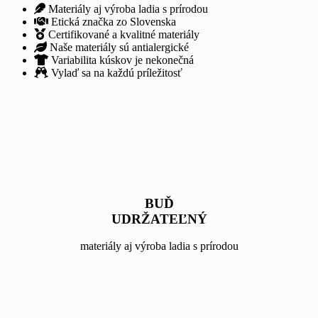
Materiály aj výroba ladia s prírodou
Etická značka zo Slovenska
Certifikované a kvalitné materiály​
Naše materiály sú antialergické​
Variabilita kúskov je nekonečná
Vylaď sa na každú príležitosť
BUĎ
UDRŽATEĽNÝ
materiály aj výroba ladia s prírodou