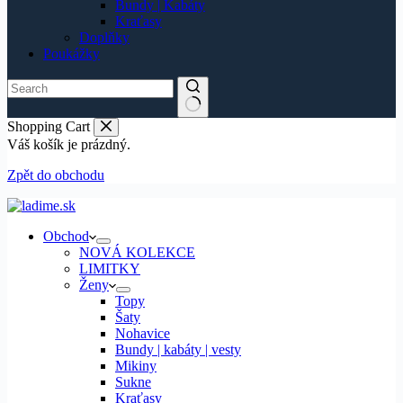
Bundy | Kabáty
Kraťasy
Doplňky
Poukážky
Shopping Cart
Váš košík je prázdný.
Zpět do obchodu
Obchod
NOVÁ KOLEKCE
LIMITKY
Ženy
Topy
Šaty
Nohavice
Bundy | kabáty | vesty
Mikiny
Sukne
Kraťasy