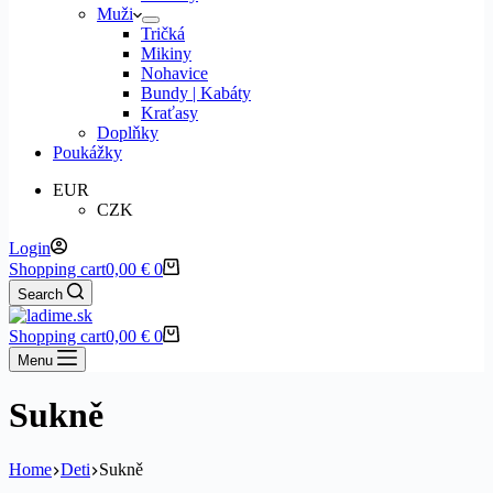
Muži
Tričká
Mikiny
Nohavice
Bundy | Kabáty
Kraťasy
Doplňky
Poukážky
EUR
CZK
Login
Shopping cart
0,00
€
0
Search
Shopping cart
0,00
€
0
Menu
Sukně
Home
Deti
Sukně