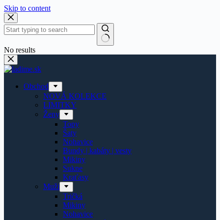
Skip to content
No results
Obchod
NOVÁ KOLEKCE
LIMITKY
Ženy
Topy
Šaty
Nohavice
Bundy | kabáty | vesty
Mikiny
Sukne
Kraťasy
Muži
Tričká
Mikiny
Nohavice