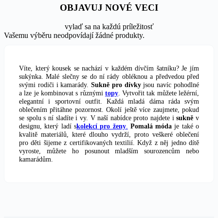
OBJAVUJ NOVÉ VECI
vylaď sa na každú príležitosť
Vašemu výběru neodpovídají žádné produkty.
Víte, který kousek se nachází v každém dívčím šatníku? Je jím
sukýnka. Malé slečny se do ní rády obléknou a předvedou před
svými rodiči i kamarády.
Sukně pro dívky
jsou navíc pohodlné
a lze je kombinovat s různými
topy
. Vytvořit tak můžete ležérní,
elegantní i sportovní outfit. Každá mladá dáma ráda svým
oblečením přitáhne pozornost. Okolí ještě více zaujmete, pokud
se spolu s ní sladíte i vy. V naší nabídce proto najdete i
sukně
v
designu, který ladí s
kolekcí pro ženy
.
Pomalá móda
je také o
kvalitě materiálů, které dlouho vydrží, proto veškeré oblečení
pro děti šijeme z certifikovaných textilií. Když z něj jedno dítě
vyroste, můžete ho posunout mladším sourozencům nebo
kamarádům.