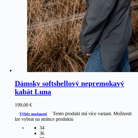
Dámsky softshellový nepremokavý
kabát Luna
199,00
€
Tento produkt má více variant. Možnosti
Výběr možností
lze vybrat na stránce produktu
34
36