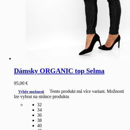
Dámsky ORGANIC top Selma
95,00
€
Tento produkt má více variant. Možnosti
Výběr možností
lze vybrat na stránce produktu
32
34
36
38
40