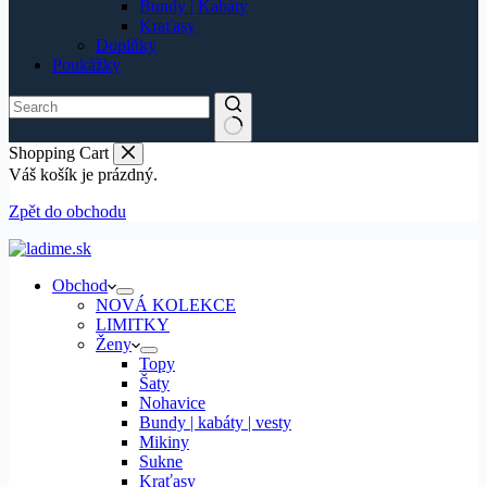
Bundy | Kabáty
Kraťasy
Doplňky
Poukážky
Shopping Cart
Váš košík je prázdný.
Zpět do obchodu
Obchod
NOVÁ KOLEKCE
LIMITKY
Ženy
Topy
Šaty
Nohavice
Bundy | kabáty | vesty
Mikiny
Sukne
Kraťasy