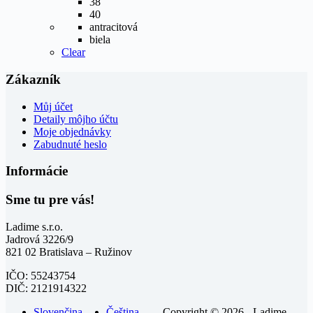
38
40
antracitová
biela
Clear
Zákazník
Můj účet
Detaily môjho účtu
Moje objednávky
Zabudnuté heslo
Informácie
Sme tu pre vás!
Ladime s.r.o.
Jadrová 3226/9
821 02 Bratislava – Ružinov
IČO: 55243754
DIČ: 2121914322
Slovenčina
Čeština
Copyright © 2026 - Ladime