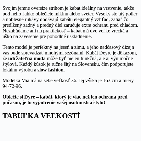
Svojim jemne oversize strihom je kabát ideálny na vrstvenie, takže
pod neho ľahko oblečiete mikinu alebo sveter. Vysoký stojatý golier
a noblesné rukávy dodávajú kabátu elegantný vzhľad, zatiaľ čo
predĺžený zadný a predný diel zaručuje extra ochranu pred chladom.
Nezabúdame ani na praktickosť – kabát má dve veľké vrecká a
uško na zavesenie pre pohodlné uskladnenie.
Tento model je perfektný na jeseň a zimu, a jeho nadčasový dizajn
vás bude sprevádzať mnohými sezónami. Kabát Deyre je dôkazom,
že
udržateľná móda
môže byť nielen funkčná, ale aj výnimočne
štýlová. Každý kúsok je ručne šitý na Slovensku, čím podporujete
lokálnu výrobu a
slow fashion
.
Modelka Mia má na sebe veľkosť 36. Jej výška je 163 cm a miery
94-72-96.
Oblečte si Dyre – kabát, ktorý je viac než len ochrana pred
počasím, je to vyjadrenie vašej osobnosti a štýlu!
TABUĽKA VEĽKOSTÍ