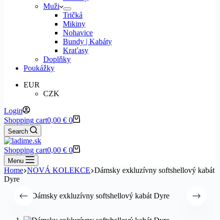
Muži
Tričká
Mikiny
Nohavice
Bundy | Kabáty
Kraťasy
Doplňky
Poukážky
EUR
CZK
Login
Shopping cart
0,00
€
0
Search
Shopping cart
0,00
€
0
Menu
Home
NOVÁ KOLEKCE
Dámsky exkluzívny softshellový kabát
Dyre