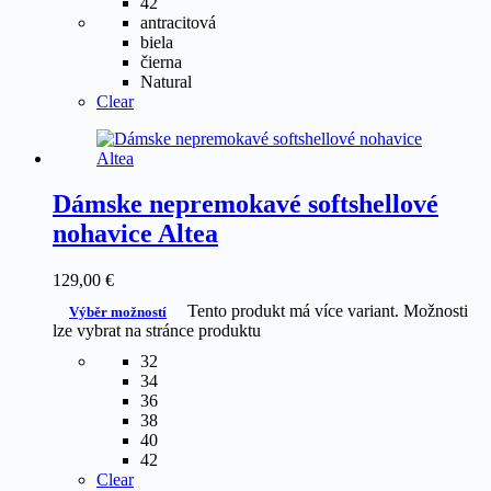
42
antracitová
biela
čierna
Natural
Clear
Dámske nepremokavé softshellové
nohavice Altea
129,00
€
Tento produkt má více variant. Možnosti
Výběr možností
lze vybrat na stránce produktu
32
34
36
38
40
42
Clear