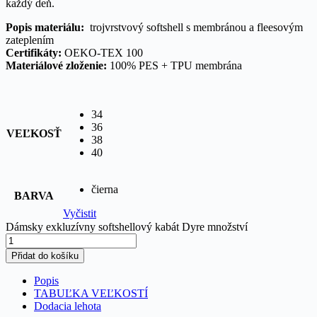
každý deň.
Popis materiálu:
trojvrstvový softshell s membránou a fleesovým
zateplením
Certifikáty:
OEKO-TEX 100
Materiálové zloženie:
100% PES + TPU membrána
34
36
VEĽKOSŤ
38
40
čierna
BARVA
Vyčistit
Dámsky exkluzívny softshellový kabát Dyre množství
Přidat do košíku
Popis
TABUĽKA VEĽKOSTÍ
Dodacia lehota