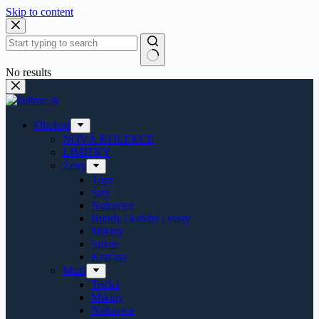
Skip to content
No results
Obchod
NOVÁ KOLEKCE
LIMITKY
Ženy
Topy
Šaty
Nohavice
Bundy | kabáty | vesty
Mikiny
Sukne
Kraťasy
Muži
Tričká
Mikiny
Nohavice