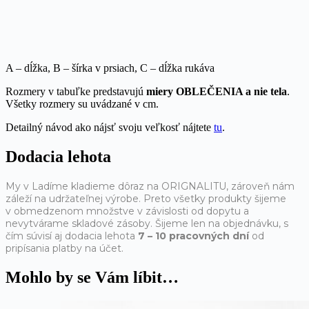
A – dĺžka, B – šírka v prsiach, C – dĺžka rukáva
Rozmery v tabuľke predstavujú
miery OBLEČENIA a nie tela
.
Všetky rozmery su uvádzané v cm.
Detailný návod ako nájsť svoju veľkosť nájtete
tu
.
Dodacia lehota
My v Ladíme kladieme dôraz na ORIGNALITU, zároveň nám
záleží na udržateľnej výrobe. Preto všetky produkty šijeme
v obmedzenom množstve v závislosti od dopytu a
nevytvárame skladové zásoby. Šijeme len na objednávku, s
čím súvisí aj dodacia lehota
7 – 10 pracovných dní
od
pripísania platby na účet.
Mohlo by se Vám líbit…