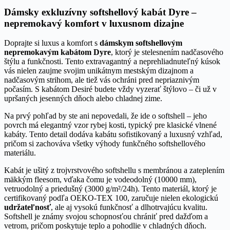
Dámsky exkluzívny softshellový kabát Dyre –
nepremokavý komfort v luxusnom dizajne
Doprajte si luxus a komfort s
dámskym softshellovým
nepremokavým kabátom Dyre
, ktorý je stelesnením nadčasového
štýlu a funkčnosti. Tento extravagantný a neprehliadnuteľný kúsok
vás nielen zaujme svojim unikátnym mestským dizajnom a
nadčasovým strihom, ale tiež vás ochráni pred nepriaznivým
počasím. S kabátom Desiré budete vždy vyzerať štýlovo – či už v
upršaných jesenných dňoch alebo chladnej zime.
Na prvý pohľad by ste ani nepovedali, že ide o softshell – jeho
povrch má elegantný vzor rybej kosti, typický pre klasické vlnené
kabáty. Tento detail dodáva kabátu sofistikovaný a luxusný vzhľad,
pričom si zachováva všetky výhody funkčného softshellového
materiálu.
Kabát je ušitý z trojvrstvového softshellu s membránou a zateplením
mäkkým fleesom, vďaka čomu je vodeodolný (10000 mm),
vetruodolný a priedušný (3000 g/m²/24h). Tento materiál, ktorý je
certifikovaný podľa OEKO-TEX 100, zaručuje nielen ekologickú
udržateľnosť
, ale aj vysokú funkčnosť a dlhotrvajúcu kvalitu.
Softshell je známy svojou schopnosťou chrániť pred dažďom a
vetrom, pričom poskytuje teplo a pohodlie v chladných dňoch.