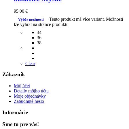
95,00
€
Tento produkt má více variant. Možnosti
Výběr možností
lze vybrat na stránce produktu
34
36
38
Clear
Zákazník
Můj účet
Detaily môjho účtu
Moje objednávky
Zabudnuté heslo
Informácie
Sme tu pre vás!