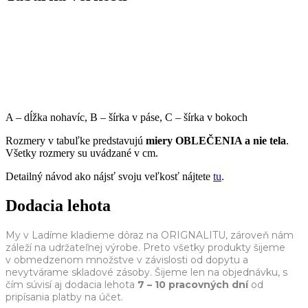
A – dĺžka nohavíc, B – šírka v páse, C – šírka v bokoch
Rozmery v tabuľke predstavujú
miery OBLEČENIA a nie tela
.
Všetky rozmery su uvádzané v cm.
Detailný návod ako nájsť svoju veľkosť nájtete
tu
.
Dodacia lehota
My v Ladíme kladieme dôraz na ORIGNALITU, zároveň nám
záleží na udržateľnej výrobe. Preto všetky produkty šijeme
v obmedzenom množstve v závislosti od dopytu a
nevytvárame skladové zásoby. Šijeme len na objednávku, s
čím súvisí aj dodacia lehota
7 – 10 pracovných dní
od
pripísania platby na účet.