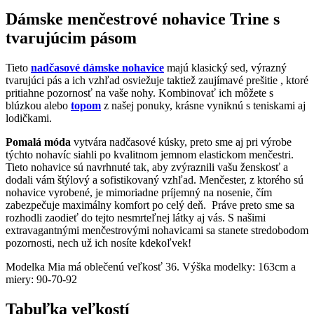
Dámske menčestrové nohavice Trine s
tvarujúcim pásom
Tieto
nadčasové dámske nohavice
majú klasický sed, výrazný
tvarujúci pás a ich vzhľad osviežuje taktiež zaujímavé prešitie , ktoré
pritiahne pozornosť na vaše nohy. Kombinovať ich môžete s
blúzkou alebo
topom
z našej ponuky, krásne vyniknú s teniskami aj
lodičkami.
Pomalá móda
vytvára nadčasové kúsky, preto sme aj pri výrobe
týchto nohavíc siahli po kvalitnom jemnom elastickom menčestri.
Tieto nohavice sú navrhnuté tak, aby zvýraznili vašu ženskosť a
dodali vám štýlový a sofistikovaný vzhľad. Menčester, z ktorého sú
nohavice vyrobené, je mimoriadne príjemný na nosenie, čím
zabezpečuje maximálny komfort po celý deň. Práve preto sme sa
rozhodli zaodieť do tejto nesmrteľnej látky aj vás. S našimi
extravagantnými menčestrovými nohavicami sa stanete stredobodom
pozornosti, nech už ich nosíte kdekoľvek!
Modelka Mia má oblečenú veľkosť 36. Výška modelky: 163cm a
miery: 90-70-92
Tabuľka veľkostí