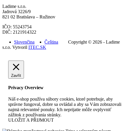
Ladime s.r.o.
Jadrová 3226/9
821 02 Bratislava – Ružinov
IČO: 55243754
DIČ: 2121914322
Slovenčina
Čeština
Copyright © 2026 - Ladime
s.r.o. Vytvoril
ITEC.SK
Zavřít
Privacy Overview
Náš e-shop používa súbory cookies, ktoré potrebuje, aby
správne fungoval, dobre sa ovládal a aby sa Vám zobrazovali
najmä relevantné ponuky. Ich neprijatie môže ovplyvniť
zážitok z používania stránky.
ULOŽIT A PŘIJMOUT