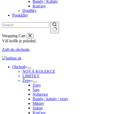
Bundy | Kabáty
Kraťasy
Doplňky
Poukážky
Shopping Cart
Váš košík je prázdný.
Zpět do obchodu
Obchod
NOVÁ KOLEKCE
LIMITKY
Ženy
Topy
Šaty
Nohavice
Bundy | kabáty | vesty
Mikiny
Sukne
Kraťasy