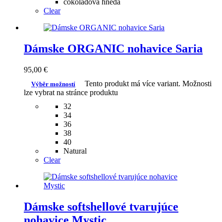
čokoládová hnedá
Clear
Dámske ORGANIC nohavice Saria
95,00
€
Tento produkt má více variant. Možnosti
Výběr možností
lze vybrat na stránce produktu
32
34
36
38
40
Natural
Clear
Dámske softshellové tvarujúce
nohavice Mystic