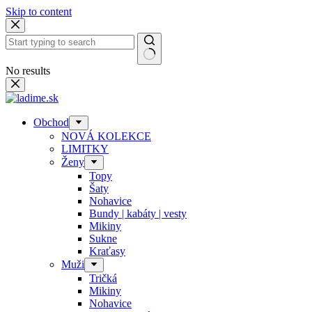
Skip to content
No results
Obchod
NOVÁ KOLEKCE
LIMITKY
Ženy
Topy
Šaty
Nohavice
Bundy | kabáty | vesty
Mikiny
Sukne
Kraťasy
Muži
Tričká
Mikiny
Nohavice