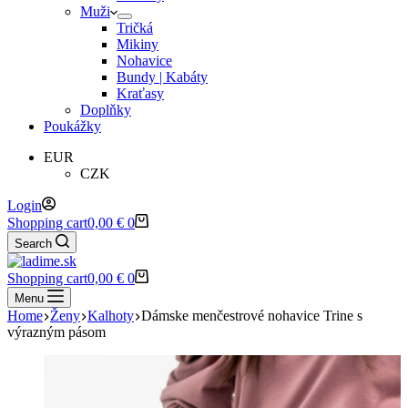
Muži
Tričká
Mikiny
Nohavice
Bundy | Kabáty
Kraťasy
Doplňky
Poukážky
EUR
CZK
Login
Shopping cart
0,00
€
0
Search
Shopping cart
0,00
€
0
Menu
Home
Ženy
Kalhoty
Dámske menčestrové nohavice Trine s
výrazným pásom