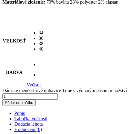
Materiálové zloženie:
70% bavlna 28% polyester 2% elastan
34
36
VEĽKOSŤ
38
40
BARVA
Vyčistit
Dámske menčestrové nohavice Trine s výrazným pásom množství
Přidat do košíku
Popis
Tabuľka veľkostí
Dodacia lehota
Hodnocení (0)