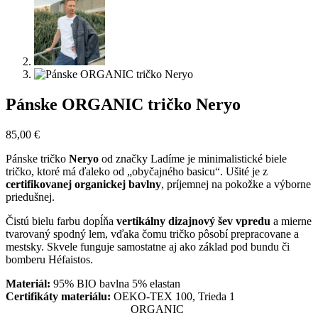
Pánske ORGANIC tričko Neryo
85,00
€
Pánske tričko
Neryo
od značky Ladíme je minimalistické biele
tričko, ktoré má ďaleko od „obyčajného basicu“. Ušité je z
certifikovanej organickej bavlny
, príjemnej na pokožke a výborne
priedušnej.
Čistú bielu farbu dopĺňa
vertikálny dizajnový šev vpredu
a mierne
tvarovaný spodný lem, vďaka čomu tričko pôsobí prepracovane a
mestsky. Skvele funguje samostatne aj ako základ pod bundu či
bomberu Héfaistos.
Materiál:
95% BIO bavlna 5% elastan
Certifikáty materiálu:
OEKO-TEX 100, Trieda 1
ORGANIC