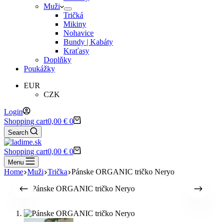
Muži
Tričká
Mikiny
Nohavice
Bundy | Kabáty
Kraťasy
Doplňky
Poukážky
EUR
CZK
Login
Shopping cart
0,00
€
0
Search
Shopping cart
0,00
€
0
Menu
Home
Muži
Trička
Pánske ORGANIC tričko Neryo