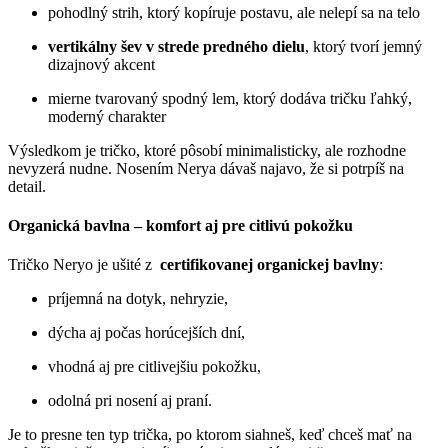
pohodlný strih, ktorý kopíruje postavu, ale nelepí sa na telo
vertikálny šev v strede predného dielu
, ktorý tvorí jemný
dizajnový akcent
mierne tvarovaný spodný lem, ktorý dodáva tričku ľahký,
moderný charakter
Výsledkom je tričko, ktoré pôsobí minimalisticky, ale rozhodne
nevyzerá nudne. Nosením Nerya dávaš najavo, že si potrpíš na
detail.
Organická bavlna – komfort aj pre citlivú pokožku
Tričko Neryo je ušité z
certifikovanej organickej bavlny
:
príjemná na dotyk, nehryzie,
dýcha aj počas horúcejších dní,
vhodná aj pre citlivejšiu pokožku,
odolná pri nosení aj praní.
Je to presne ten typ trička, po ktorom siahneš, keď chceš mať na