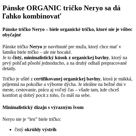
Pánske ORGANIC tričko Neryo sa dá
ľahko kombinovať
Pánske tričko Neryo – biele organické tričko, ktoré nie je vôbec
obyčajné
Pánske tričko
Neryo
je navrhnuté pre muža, ktorý chce mať v
šatníku biele tričko – ale nie hocaké.
Je to
čistý, minimalistický kúsok z organickej bavlny
, ktorý na
prvý pohľad pôsobí jednoducho, a na druhý odhalí prepracované
detaily.
Tričko je ušité z
certifikovanej organickej bavlny
, ktorá je mäkká,
príjemná na pokožke a výborne dýcha. Je ideálne na bežné dni v
meste, cestovanie, prácu aj voľný čas – všade tam, kde chceš
komfort aj dobrý pocit z toho, čo máš na sebe.
Minimalistický dizajn s výrazným švom
Neryo nie je “len” biele tričko:
čistý
okrúhly výstrih