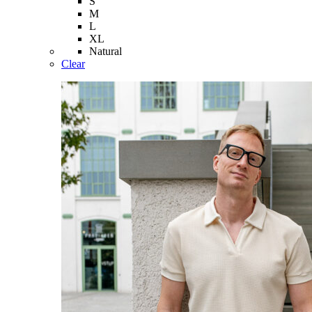
S
M
L
XL
Natural
Clear