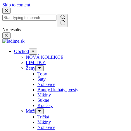
Skip to content
No results
Obchod
NOVÁ KOLEKCE
LIMITKY
Ženy
Topy
Šaty
Nohavice
Bundy | kabáty | vesty
Mikiny
Sukne
Kraťasy
Muži
Tričká
Mikiny
Nohavice