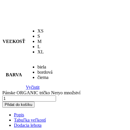
XS
S
VEĽKOSŤ
M
L
XL
biela
bordová
BARVA
čierna
Vyčistit
Pánske ORGANIC tričko Neryo množství
Přidat do košíku
Popis
Tabuľka veľkostí
Dodacia lehota