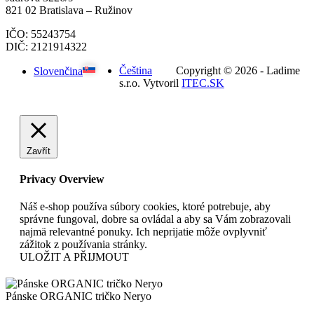
821 02 Bratislava – Ružinov
IČO: 55243754
DIČ: 2121914322
Čeština
Copyright © 2026 - Ladime
Slovenčina
s.r.o. Vytvoril
ITEC.SK
Zavřít
Privacy Overview
Náš e-shop používa súbory cookies, ktoré potrebuje, aby
správne fungoval, dobre sa ovládal a aby sa Vám zobrazovali
najmä relevantné ponuky. Ich neprijatie môže ovplyvniť
zážitok z používania stránky.
ULOŽIT A PŘIJMOUT
Pánske ORGANIC tričko Neryo