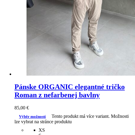
Pánske ORGANIC elegantné tričko
Roman z nefarbenej bavlny
85,00
€
Tento produkt má více variant. Možnosti
Výběr možností
lze vybrat na stránce produktu
XS