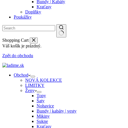
Bundy | Kabáty
Kraťasy
Doplňky
Poukážky
Shopping Cart
Váš košík je prázdný.
Zpět do obchodu
Obchod
NOVÁ KOLEKCE
LIMITKY
Ženy
Topy
Šaty
Nohavice
Bundy | kabáty | vesty
Mikiny
Sukne
Kraťasy