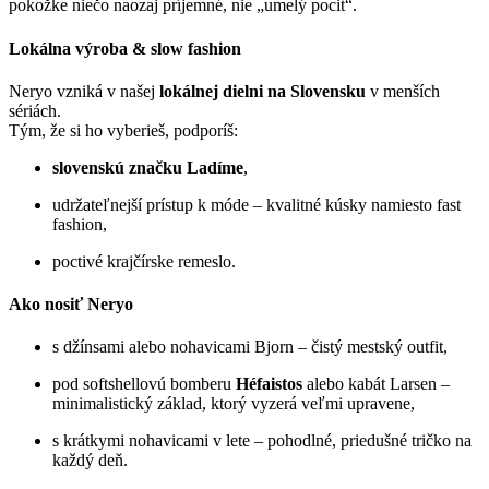
pokožke niečo naozaj príjemné, nie „umelý pocit“.
Lokálna výroba & slow fashion
Neryo vzniká v našej
lokálnej dielni na Slovensku
v menších
sériách.
Tým, že si ho vyberieš, podporíš:
slovenskú značku Ladíme
,
udržateľnejší prístup k móde – kvalitné kúsky namiesto fast
fashion,
poctivé krajčírske remeslo.
Ako nosiť Neryo
s džínsami alebo nohavicami Bjorn – čistý mestský outfit,
pod softshellovú bomberu
Héfaistos
alebo kabát Larsen –
minimalistický základ, ktorý vyzerá veľmi upravene,
s krátkymi nohavicami v lete – pohodlné, priedušné tričko na
každý deň.