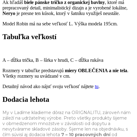
Ak hľadáš
biele pánske tričko z organickej bavlny
, ktoré má
prepracovaný detail, minimalistický dizajn a je vyrobené lokálne,
Neryo
je presne ten kúsok, ktorý v šatníku využiješ neustále.
Model Robin má na sebe veľkosť L. Výška modela 195cm.
Tabuľka veľkostí
A – dĺžka trička, B – šírka v hrudi, C – dĺžka rukáva
Rozmery v tabuľke predstavujú
miery OBLEČENIA a nie tela
.
Všetky rozmery su uvádzané v cm.
Detailný návod ako nájsť svoju veľkosť nájtete
tu
.
Dodacia lehota
My v Ladíme kladieme dôraz na ORIGNALITU, zároveň nám
záleží na udržateľnej výrobe. Preto všetky produkty šijeme
v obmedzenom množstve v závislosti od dopytu a
nevytvárame skladové zásoby. Šijeme len na objednávku, s
čím súvisí aj dodacia lehota
7 – 10 pracovných dní
od