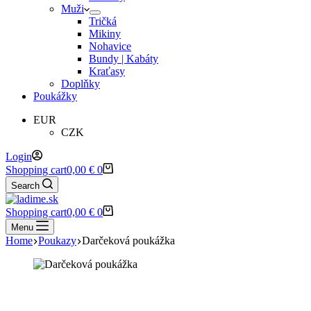
Muži
Tričká
Mikiny
Nohavice
Bundy | Kabáty
Kraťasy
Doplňky
Poukážky
EUR
CZK
Login
Shopping cart
0,00
€
0
Search
Shopping cart
0,00
€
0
Menu
Home
Poukazy
Darčeková poukážka