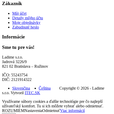
Zákazník
Můj účet
Detaily môjho účtu
Moje objednávky
Zabudnuté heslo
Informácie
Sme tu pre vás!
Ladime s.r.o.
Jadrová 3226/9
821 02 Bratislava – Ružinov
IČO: 55243754
DIČ: 2121914322
Slovenčina
Čeština
Copyright © 2026 - Ladime
s.r.o. Vytvoril
ITEC.SK
Využívame súbory cookies a ďalšie technológie pre čo najlepší
užívateľský komfort. Tu si ich môžete vybrať alebo odmietnuť.
ROZUMIEM
Nastavenia
Odmietnuť
Viac informácií