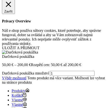
Zavřít
Privacy Overview
Náš e-shop používa súbory cookies, ktoré potrebuje, aby správne
fungoval, dobre sa ovládal a aby sa Vám zobrazovali najmä
relevantné ponuky. Ich neprijatie môže ovplyvniť zážitok z
používania stránky.
ULOŽIT A PŘIJMOUT
Darčeková poukážka
50,00
€
–
200,00
€
Rozpětí cen: 50,00 € až 200,00 €
Darčeková poukážka množství
Výběr možností
Tento produkt má více variant. Možnosti lze vybrat
na stránce produktu
Produkty
Košík
0
Vlastné
Vlastné