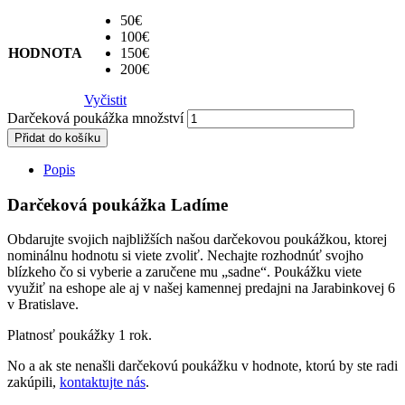
50€
100€
HODNOTA
150€
200€
Vyčistit
Darčeková poukážka množství
Přidat do košíku
Popis
Darčeková poukážka Ladíme
Obdarujte svojich najbližších našou darčekovou poukážkou, ktorej
nominálnu hodnotu si viete zvoliť. Nechajte rozhodnúť svojho
blízkeho čo si vyberie a zaručene mu „sadne“. Poukážku viete
využiť na eshope ale aj v našej kamennej predajni na Jarabinkovej 6
v Bratislave.
Platnosť poukážky 1 rok.
No a ak ste nenašli darčekovú poukážku v hodnote, ktorú by ste radi
zakúpili,
kontaktujte nás
.