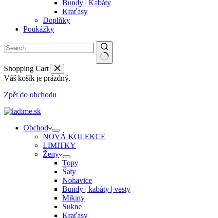
Bundy | Kabáty
Kraťasy
Doplňky
Poukážky
Shopping Cart
Váš košík je prázdný.
Zpět do obchodu
Obchod
NOVÁ KOLEKCE
LIMITKY
Ženy
Topy
Šaty
Nohavice
Bundy | kabáty | vesty
Mikiny
Sukne
Kraťasy