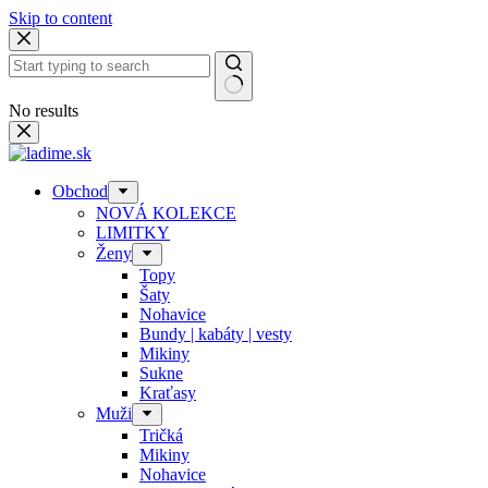
Skip to content
No results
Obchod
NOVÁ KOLEKCE
LIMITKY
Ženy
Topy
Šaty
Nohavice
Bundy | kabáty | vesty
Mikiny
Sukne
Kraťasy
Muži
Tričká
Mikiny
Nohavice